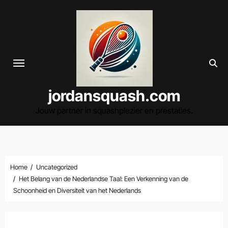
Spring
naar
de
inhoud
jordansquash.com
Jouw partner in squashplezier en prestaties.
Home
Uncategorized
Het Belang van de Nederlandse Taal: Een Verkenning van de
Schoonheid en Diversiteit van het Nederlands