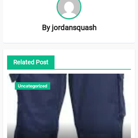
By
jordansquash
Related Post
Uncategorized