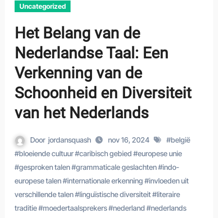
Uncategorized
Het Belang van de
Nederlandse Taal: Een
Verkenning van de
Schoonheid en Diversiteit
van het Nederlands
Door
jordansquash
nov 16, 2024
#
belgië
#
bloeiende cultuur
#
caribisch gebied
#
europese unie
#
gesproken talen
#
grammaticale geslachten
#
indo-
europese talen
#
internationale erkenning
#
invloeden uit
verschillende talen
#
linguïstische diversiteit
#
literaire
traditie
#
moedertaalsprekers
#
nederland
#
nederlands