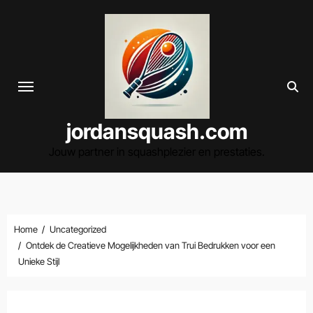
Spring
naar
de
inhoud
jordansquash.com
Jouw partner in squashplezier en prestaties.
Home
Uncategorized
Ontdek de Creatieve Mogelijkheden van Trui Bedrukken voor een
Unieke Stijl