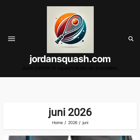
Spring
naar
de
inhoud
jordansquash.com
Jouw partner in squashplezier en prestaties.
juni 2026
Home
2026
juni