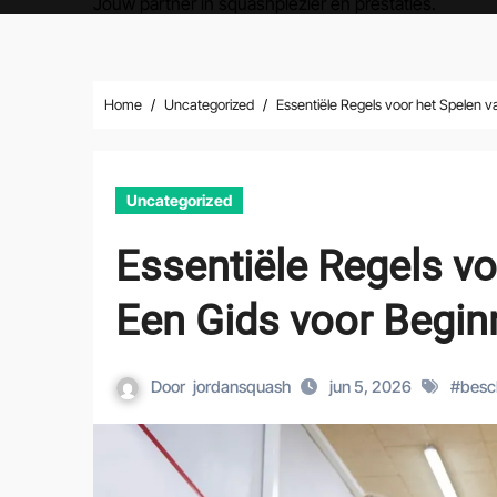
Jouw partner in squashplezier en prestaties.
Home
Uncategorized
Essentiële Regels voor het Spelen 
Uncategorized
Essentiële Regels v
Een Gids voor Begin
Door
jordansquash
jun 5, 2026
#
besc