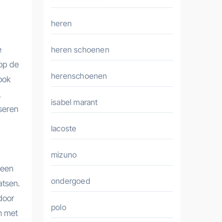
heren
heren schoenen
e
op de
herenschoenen
ook
,
isabel marant
iseren
lacoste
mizuno
 een
ondergoed
atsen.
rdoor
polo
en met