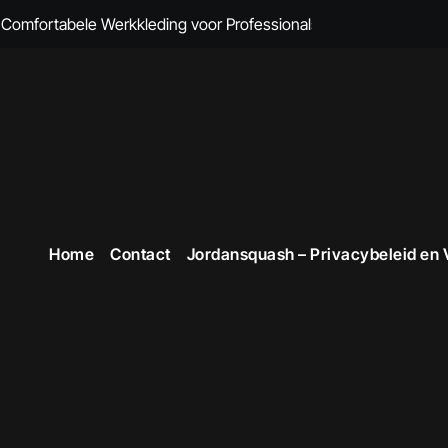
omfortabele Werkkleding voor Professionals
 Comfort en Professionaliteit Gecombineerd
n Brandvertragende Kleding
cte Overall Kopen voor Elke Gelegenheid
eding voor Dames
en Veiligheid in Stijl
Home
Contact
Jordansquash – Privacybeleid en
 voor Stijlvolle en Functionele Outfits op de Werkvloer
 Professionele Uitstraling op het Werk
opste Werkkleding in België
ttruien voor Dames!