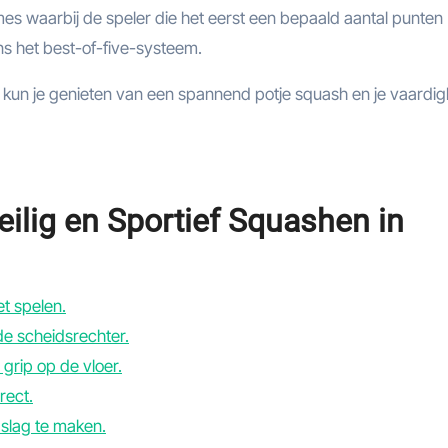
mes waarbij de speler die het eerst een bepaald aantal punten
ns het best-of-five-systeem.
, kun je genieten van een spannend potje squash en je vaardi
eilig en Sportief Squashen in
et spelen.
de scheidsrechter.
rip op de vloer.
rect.
slag te maken.