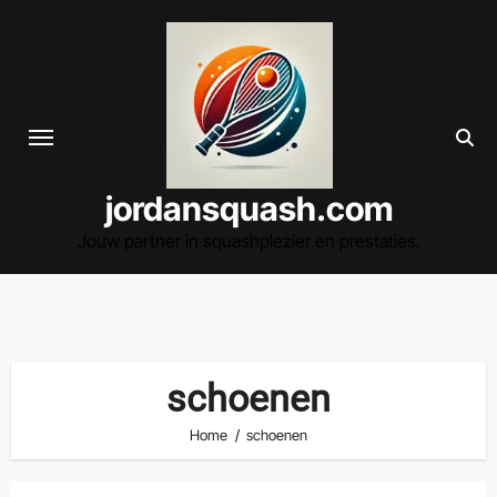
Spring
naar
de
inhoud
jordansquash.com
Jouw partner in squashplezier en prestaties.
schoenen
Home
schoenen