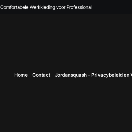
omfortabele Werkkleding voor Professionals
 Comfort en Professionaliteit Gecombineerd
n Brandvertragende Kleding
cte Overall Kopen voor Elke Gelegenheid
eding voor Dames
en Veiligheid in Stijl
Home
Contact
Jordansquash – Privacybeleid en
 voor Stijlvolle en Functionele Outfits op de Werkvloer
 Professionele Uitstraling op het Werk
opste Werkkleding in België
ttruien voor Dames!