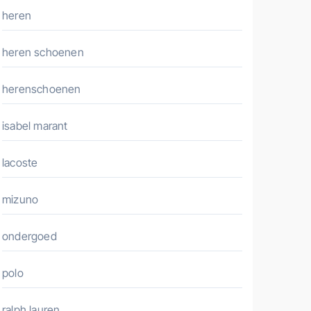
heren
heren schoenen
herenschoenen
isabel marant
lacoste
mizuno
ondergoed
polo
ralph lauren