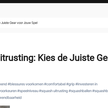
de Juiste Gear voor Jouw Spel
trusting: Kies de Juiste Ge
mend
#
blessures voorkomen
#
comfortabel
#
grip
#
investeren in
 voorkeuren
#
speelniveau
#
squash uitrusting
#
squashballen
#
squashbr
wendbaarheid