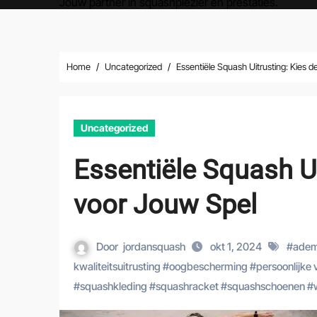
Jouw partner in squashplezier en prestaties.
Home
Uncategorized
Essentiële Squash Uitrusting: Kies 
Uncategorized
Essentiële Squash Ui
voor Jouw Spel
Door
jordansquash
okt 1, 2024
#
ade
kwaliteitsuitrusting
#
oogbescherming
#
persoonlijke
#
squashkleding
#
squashracket
#
squashschoenen
#