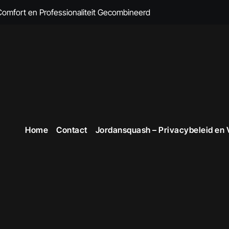
 Comfort en Professionaliteit Gecombineerd
n Brandvertragende Kleding
cte Overall Kopen voor Elke Gelegenheid
eding voor Dames
en Veiligheid in Stijl
 voor Stijlvolle en Functionele Outfits op de Werkvloer
Home
Contact
Jordansquash – Privacybeleid en
 Professionele Uitstraling op het Werk
opste Werkkleding in België
kope Werkkleding: Comfortabel en Duurzaam
omfortabele Werkkleding voor Professionals