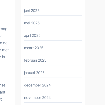
juni 2025
mei 2025
vraag
april 2025
vat
an de
maart 2025
en met
 in
februari 2025
januari 2025
ense
december 2024
tant
november 2024
t