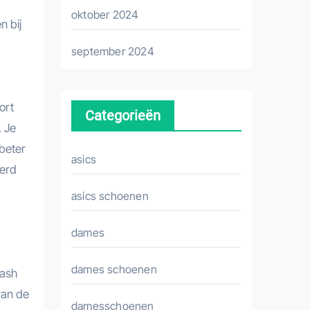
oktober 2024
n bij
september 2024
ort
Categorieën
. Je
beter
asics
eerd
asics schoenen
dames
dames schoenen
uash
van de
damesschoenen