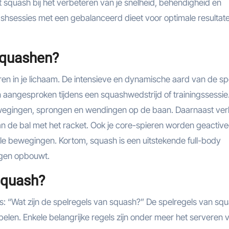
squash bij het verbeteren van je snelheid, behendigheid en
sessies met een gebalanceerd dieet voor optimale resultate
 squashen?
ren in je lichaam. De intensieve en dynamische aard van de sp
n aangesproken tijdens een squashwedstrijd of trainingssessie
wegingen, sprongen en wendingen op de baan. Daarnaast ver
an de bal met het racket. Ook je core-spieren worden geactiv
elle bewegingen. Kortom, squash is een uitstekende full-body
ogen opbouwt.
squash?
is: “Wat zijn de spelregels van squash?” De spelregels van sq
 spelen. Enkele belangrijke regels zijn onder meer het serveren 