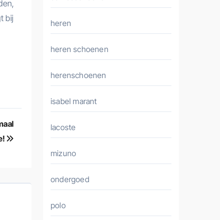
den,
 bij
heren
heren schoenen
herenschoenen
isabel marant
maal
lacoste
e!
mizuno
ondergoed
polo