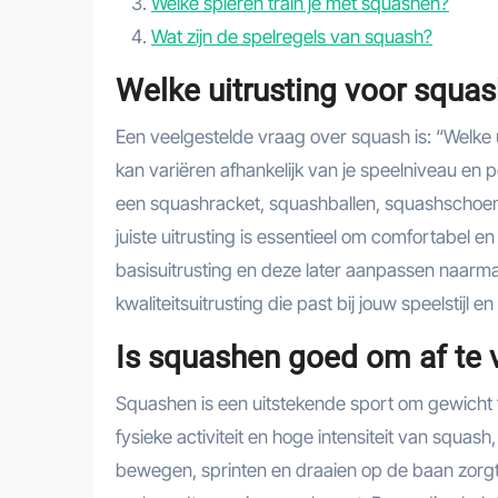
Welke spieren train je met squashen?
Wat zijn de spelregels van squash?
Welke uitrusting voor squa
Een veelgestelde vraag over squash is: “Welke
kan variëren afhankelijk van je speelniveau en 
een squashracket, squashballen, squashschoene
juiste uitrusting is essentieel om comfortabel e
basisuitrusting en deze later aanpassen naarma
kwaliteitsuitrusting die past bij jouw speelstijl 
Is squashen goed om af te 
Squashen is een uitstekende sport om gewicht te
fysieke activiteit en hoge intensiteit van squash
bewegen, sprinten en draaien op de baan zorgt 