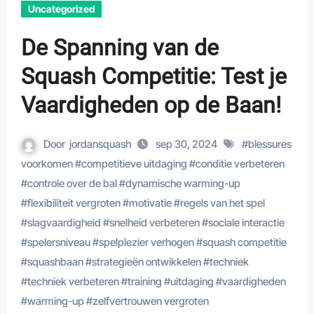
Uncategorized
De Spanning van de
Squash Competitie: Test je
Vaardigheden op de Baan!
Door
jordansquash
sep 30, 2024
#
blessures
voorkomen
#
competitieve uitdaging
#
conditie verbeteren
#
controle over de bal
#
dynamische warming-up
#
flexibiliteit vergroten
#
motivatie
#
regels van het spel
#
slagvaardigheid
#
snelheid verbeteren
#
sociale interactie
#
spelersniveau
#
spelplezier verhogen
#
squash competitie
#
squashbaan
#
strategieën ontwikkelen
#
techniek
#
techniek verbeteren
#
training
#
uitdaging
#
vaardigheden
#
warming-up
#
zelfvertrouwen vergroten