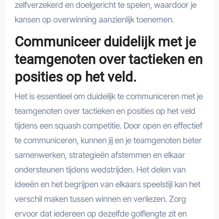
zelfverzekerd en doelgericht te spelen, waardoor je
kansen op overwinning aanzienlijk toenemen.
Communiceer duidelijk met je
teamgenoten over tactieken en
posities op het veld.
Het is essentieel om duidelijk te communiceren met je
teamgenoten over tactieken en posities op het veld
tijdens een squash competitie. Door open en effectief
te communiceren, kunnen jij en je teamgenoten beter
samenwerken, strategieën afstemmen en elkaar
ondersteunen tijdens wedstrijden. Het delen van
ideeën en het begrijpen van elkaars speelstijl kan het
verschil maken tussen winnen en verliezen. Zorg
ervoor dat iedereen op dezelfde golflengte zit en