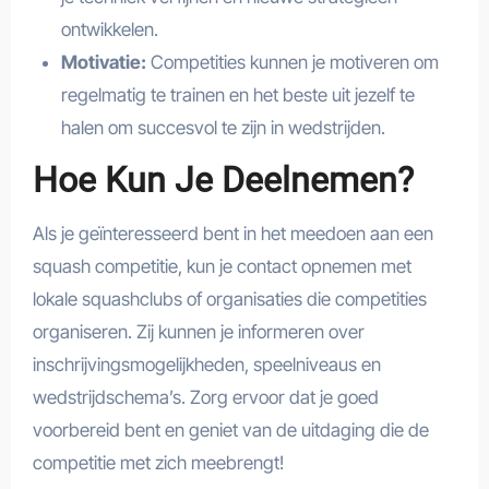
ontwikkelen.
Motivatie:
Competities kunnen je motiveren om
regelmatig te trainen en het beste uit jezelf te
halen om succesvol te zijn in wedstrijden.
Hoe Kun Je Deelnemen?
Als je geïnteresseerd bent in het meedoen aan een
squash competitie, kun je contact opnemen met
lokale squashclubs of organisaties die competities
organiseren. Zij kunnen je informeren over
inschrijvingsmogelijkheden, speelniveaus en
wedstrijdschema’s. Zorg ervoor dat je goed
voorbereid bent en geniet van de uitdaging die de
competitie met zich meebrengt!