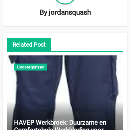
By
jordansquash
Related Post
Uncategorized
HAVEP Werkbroek: Duurzame en