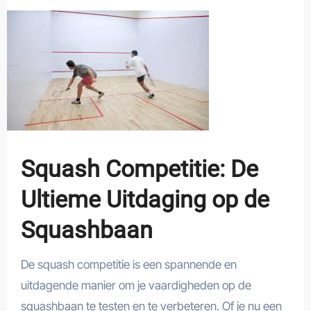
Squash Competitie: De
Ultieme Uitdaging op de
Squashbaan
De squash competitie is een spannende en
uitdagende manier om je vaardigheden op de
squashbaan te testen en te verbeteren. Of je nu een