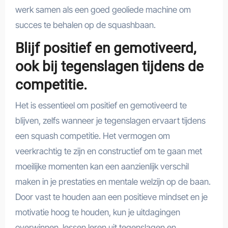
werk samen als een goed geoliede machine om
succes te behalen op de squashbaan.
Blijf positief en gemotiveerd,
ook bij tegenslagen tijdens de
competitie.
Het is essentieel om positief en gemotiveerd te
blijven, zelfs wanneer je tegenslagen ervaart tijdens
een squash competitie. Het vermogen om
veerkrachtig te zijn en constructief om te gaan met
moeilijke momenten kan een aanzienlijk verschil
maken in je prestaties en mentale welzijn op de baan.
Door vast te houden aan een positieve mindset en je
motivatie hoog te houden, kun je uitdagingen
overwinnen, lessen leren uit tegenslagen en