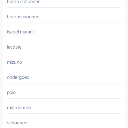
heren schoenen
herenschoenen
isabel marant
lacoste
mizuno
ondergoed
polo
ralph lauren
schoenen