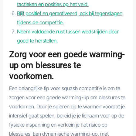
tactieken en posities op het veld.
Blijf positief en gemotiveerd, ook bij tegenslagen
tijdens de competitie.
Neem voldoende rust tussen wedstrijden door
goed te herstellen.
Zorg voor een goede warming-
up om blessures te
voorkomen.
Een belangrijke tip voor squash competitie is om te
zorgen voor een goede warming-up om blessures te
voorkomen. Door je spieren op te warmen voordat je
intensief gaat spelen, bereid je je lichaam voor op de
fysieke inspanning en verklein je het risico op
blessures. Een dynamische warming-up, met