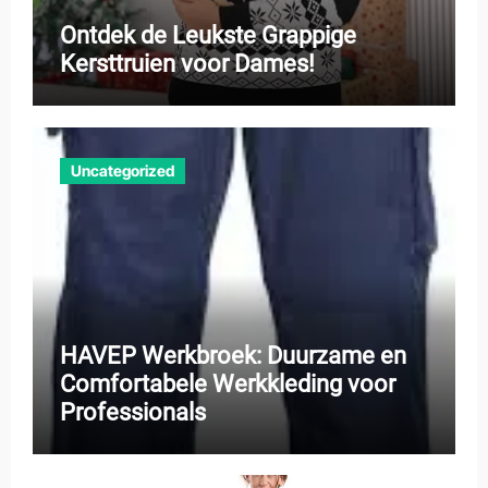
Ontdek de Leukste Grappige
Kersttruien voor Dames!
Uncategorized
HAVEP Werkbroek: Duurzame en
Comfortabele Werkkleding voor
Professionals