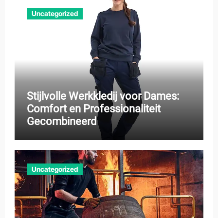
Uncategorized
Stijlvolle Werkkledij voor Dames:
Comfort en Professionaliteit
Gecombineerd
Uncategorized