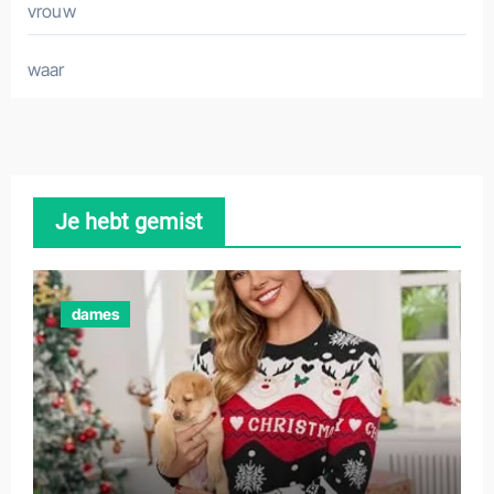
vrouw
waar
Je hebt gemist
dames