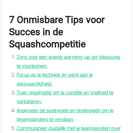
7 Onmisbare Tips voor
Succes in de
Squashcompetitie
Zorg voor een goede warming-up om blessures
te voorkomen.
Focus op je techniek en werk aan je
slagvaardigheid.
Train regelmatig om je conditie en snelheid te
verbeteren.
Analyseer de spelregels en strategieën om je
tegenstanders te verslaan.
Communiceer duidelijk met je teamgenoten over