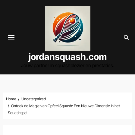
Spring
naar
de
inhoud
jordansquash.com
Jouw partner in squashplezier en prestaties.
Home
Uncategorized
Ontdek de Magie van Opfeel Squash: Een Nieuwe Dimensie in het
Squashspel