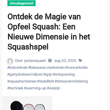
Uncategorized
Ontdek de Magie van
Opfeel Squash: Een
Nieuwe Dimensie in het
Squashspel
Door
jordansquash
aug 20, 2025
#
balcontrole
#
blessures voorkomen
#
concentratie
#
gehydrateerd blijven
#
grip
#
ontspanning
#
squashschoenen
#
stabiliteit
#
stressvermindering
#
techniek
#
warming-up
#
welzijn