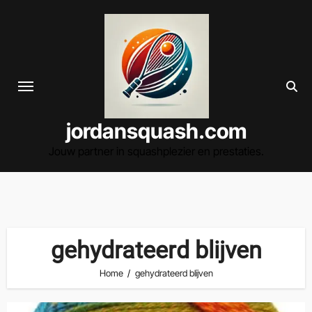
Spring
naar
de
inhoud
jordansquash.com
Jouw partner in squashplezier en prestaties.
gehydrateerd blijven
Home
gehydrateerd blijven