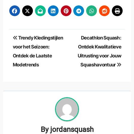
Berichtnavigatie
Trendy Kledingstijlen
Decathlon Squash:
voor het Seizoen:
Ontdek Kwalitatieve
Ontdek de Laatste
Uitrusting voor Jouw
Modetrends
Squashavontuur
By
jordansquash