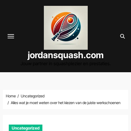
Spring
naar
de
inhoud
jordansquash.com
Jouw partner in squashplezier en prestaties.
Home
Uncategorized
Alles wat je moet weten over het kiezen van de juiste werkschoenen
Uncategorized