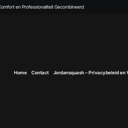
 Comfort en Professionaliteit Gecombineerd
n Brandvertragende Kleding
cte Overall Kopen voor Elke Gelegenheid
eding voor Dames
en Veiligheid in Stijl
 voor Stijlvolle en Functionele Outfits op de Werkvloer
Home
Contact
Jordansquash – Privacybeleid en
 Professionele Uitstraling op het Werk
opste Werkkleding in België
kope Werkkleding: Comfortabel en Duurzaam
omfortabele Werkkleding voor Professionals