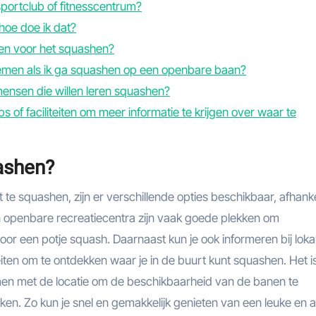
sportclub of fitnesscentrum?
hoe doe ik dat?
ften voor het squashen?
nemen als ik ga squashen op een openbare baan?
mensen die willen leren squashen?
 of faciliteiten om meer informatie te krijgen over waar te
uashen?
 te squashen, zijn er verschillende opties beschikbaar, afhanke
n openbare recreatiecentra zijn vaak goede plekken om
or een potje squash. Daarnaast kun je ook informeren bij loka
iten om te ontdekken waar je in de buurt kunt squashen. Het is 
men met de locatie om de beschikbaarheid van de banen te
ken. Zo kun je snel en gemakkelijk genieten van een leuke en a