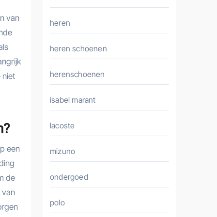
en van
heren
ende
als
heren schoenen
ngrijk
herenschoenen
 niet
isabel marant
n?
lacoste
op een
mizuno
eding
ondergoed
om de
g van
polo
zorgen