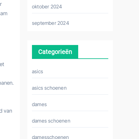
r
oktober 2024
zaam
september 2024
Categorieën
et
asics
banen.
asics schoenen
dames
id van
dames schoenen
damesschoenen