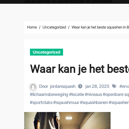
Jouw partner in squashplezier en prestaties.
Home
Uncategorized
Waar kan je het beste squashen in B
Uncategorized
Waar kan je het best
Door
jordansquash
jan 28, 2025
#
erv
#
lichaamsbeweging
#
locatie
#
niveaus
#
openbare s
#
sportclubs
#
sqaushmuur
#
squashbanen
#
squashe