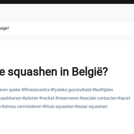
elgië?
e squashen in België?
aren speler
#
fitnesscentra
#
fysieke gezondheid
#
leeftijden
quashbanen
#
plezier
#
racket
#
reserveren
#
sociale contacten
#
sport
n
#
stress verminderen
#
thuis squashen
#
waar squashen