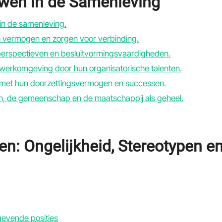
wen in de Samenleving
 in de samenleving.
 vermogen en zorgen voor verbinding.
 perspectieven en besluitvormingsvaardigheden.
werkomgeving door hun organisatorische talenten.
 met hun doorzettingsvermogen en successen.
zin, de gemeenschap en de maatschappij als geheel.
n: Ongelijkheid, Stereotypen e
gevende posities