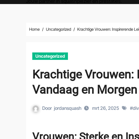
Jouw partner in squashplezier en prestaties.
Home
Uncategorized
Krachtige Vrouwen: Inspirerende L
Uncategorized
Krachtige Vrouwen: 
Vandaag en Morgen
Door
jordansquash
mrt 26, 2025
#
div
Vrouwen: Sterke en Ins