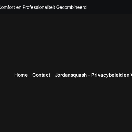
 Comfort en Professionaliteit Gecombineerd
n Brandvertragende Kleding
cte Overall Kopen voor Elke Gelegenheid
eding voor Dames
en Veiligheid in Stijl
 voor Stijlvolle en Functionele Outfits op de Werkvloer
Home
Contact
Jordansquash – Privacybeleid en
 Professionele Uitstraling op het Werk
opste Werkkleding in België
kope Werkkleding: Comfortabel en Duurzaam
omfortabele Werkkleding voor Professionals