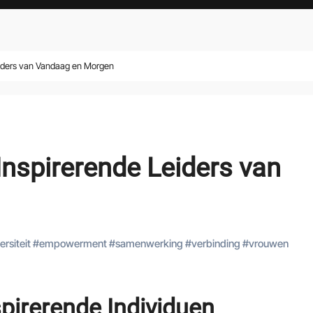
eiders van Vandaag en Morgen
Inspirerende Leiders van
ersiteit
#
empowerment
#
samenwerking
#
verbinding
#
vrouwen
pirerende Individuen