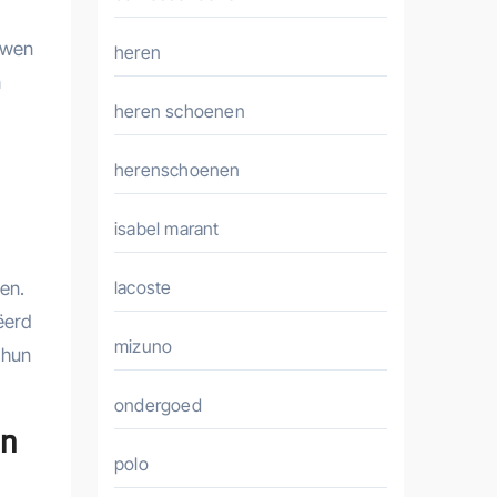
uwen
heren
n
heren schoenen
herenschoenen
isabel marant
lacoste
en.
ëerd
mizuno
 hun
ondergoed
en
polo