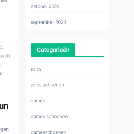
aakt
oktober 2024
september 2024
e,
Categorieën
ouwen
te
asics
un
asics schoenen
dames
hun
dames schoenen
ogen
damesschoenen