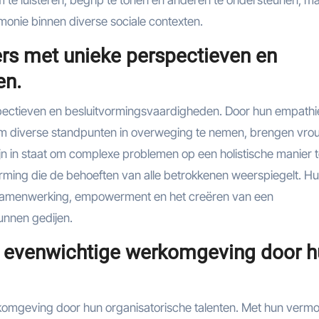
e luisteren, begrip te tonen en anderen te ondersteunen, m
monie binnen diverse sociale contexten.
ers met unieke perspectieven en
en.
spectieven en besluitvormingsvaardigheden. Door hun empathi
 diverse standpunten in overweging te nemen, brengen vr
jn in staat om complexe problemen op een holistische manier 
orming die de behoeften van alle betrokkenen weerspiegelt. H
r samenwerking, empowerment en het creëren van een
unnen gedijen.
n evenwichtige werkomgeving door 
komgeving door hun organisatorische talenten. Met hun verm