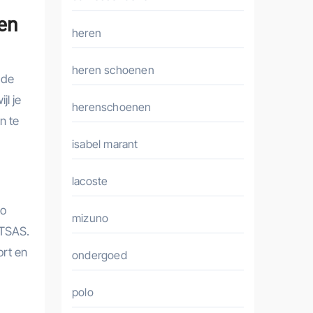
en
heren
heren schoenen
 de
jl je
herenschoenen
n te
isabel marant
lacoste
to
mizuno
 TSAS.
ort en
ondergoed
polo