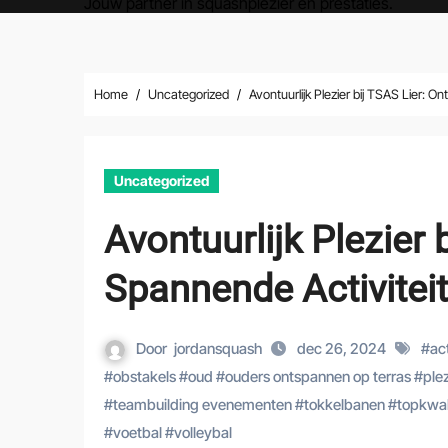
Jouw partner in squashplezier en prestaties.
Home
Uncategorized
Avontuurlijk Plezier bij TSAS Lier: O
Uncategorized
Avontuurlijk Plezier 
Spannende Activiteit
Door
jordansquash
dec 26, 2024
#
act
#
obstakels
#
oud
#
ouders ontspannen op terras
#
ple
#
teambuilding evenementen
#
tokkelbanen
#
topkwali
#
voetbal
#
volleybal