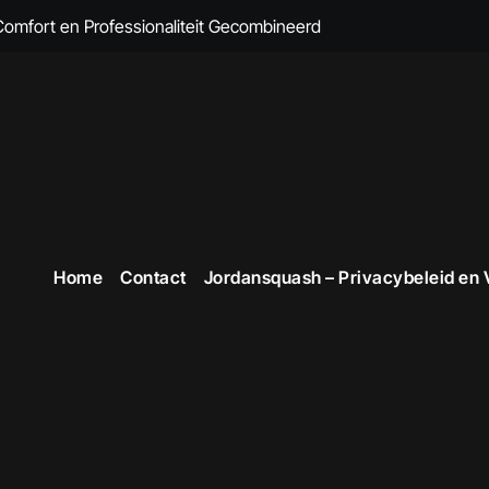
 Comfort en Professionaliteit Gecombineerd
n Brandvertragende Kleding
cte Overall Kopen voor Elke Gelegenheid
eding voor Dames
en Veiligheid in Stijl
 voor Stijlvolle en Functionele Outfits op de Werkvloer
Home
Contact
Jordansquash – Privacybeleid en
 Professionele Uitstraling op het Werk
opste Werkkleding in België
kope Werkkleding: Comfortabel en Duurzaam
omfortabele Werkkleding voor Professionals