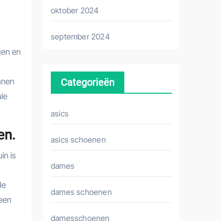
oktober 2024
september 2024
gen en
anen
Categorieën
ale
asics
en.
asics schoenen
in is
dames
de
dames schoenen
 een
damesschoenen