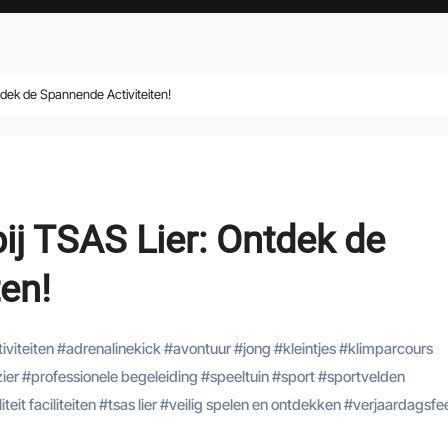
ntdek de Spannende Activiteiten!
bij TSAS Lier: Ontdek de
en!
iviteiten
#
adrenalinekick
#
avontuur
#
jong
#
kleintjes
#
klimparcours
zier
#
professionele begeleiding
#
speeltuin
#
sport
#
sportvelden
teit faciliteiten
#
tsas lier
#
veilig spelen en ontdekken
#
verjaardagsfe