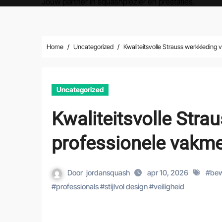
Jouw partner in squashplezier en prestaties.
Home
Uncategorized
Kwaliteitsvolle Strauss werkkleding
Uncategorized
Kwaliteitsvolle Stra
professionele vakm
Door
jordansquash
apr 10, 2026
#
bew
#
professionals
#
stijlvol design
#
veiligheid