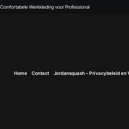
omfortabele Werkkleding voor Professionals
 Comfort en Professionaliteit Gecombineerd
n Brandvertragende Kleding
cte Overall Kopen voor Elke Gelegenheid
eding voor Dames
en Veiligheid in Stijl
 voor Stijlvolle en Functionele Outfits op de Werkvloer
Home
Contact
Jordansquash – Privacybeleid en
 Professionele Uitstraling op het Werk
opste Werkkleding in België
ttruien voor Dames!