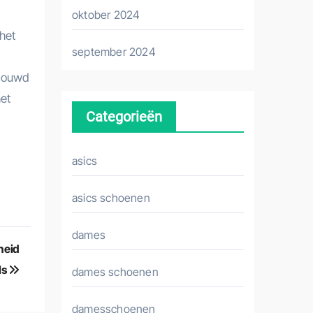
oktober 2024
het
september 2024
ebouwd
het
Categorieën
asics
asics schoenen
dames
heid
ls
dames schoenen
damesschoenen