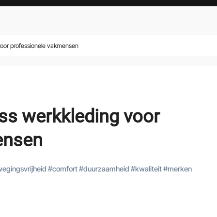
 voor professionele vakmensen
uss werkkleding voor
ensen
egingsvrijheid
#
comfort
#
duurzaamheid
#
kwaliteit
#
merken