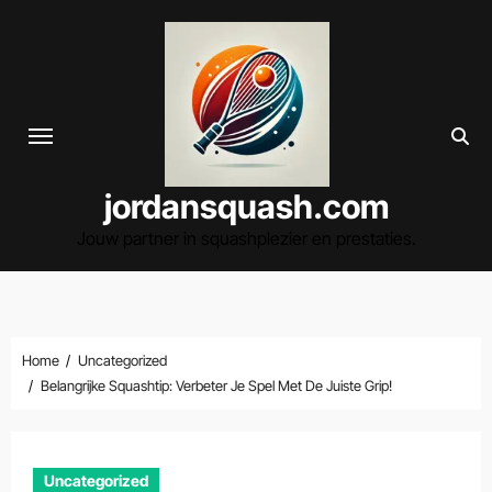
Spring
naar
de
inhoud
jordansquash.com
Jouw partner in squashplezier en prestaties.
Home
Uncategorized
Belangrijke Squashtip: Verbeter Je Spel Met De Juiste Grip!
Uncategorized