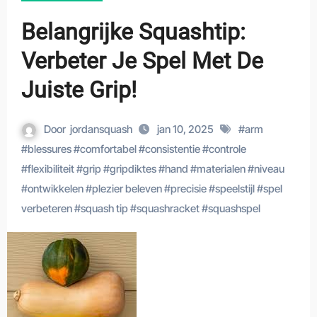
Belangrijke Squashtip:
Verbeter Je Spel Met De
Juiste Grip!
Door
jordansquash
jan 10, 2025
#
arm
#
blessures
#
comfortabel
#
consistentie
#
controle
#
flexibiliteit
#
grip
#
gripdiktes
#
hand
#
materialen
#
niveau
#
ontwikkelen
#
plezier beleven
#
precisie
#
speelstijl
#
spel
verbeteren
#
squash tip
#
squashracket
#
squashspel