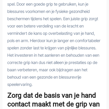
spel. Door een goede grip te gebruiken, kun je
blessures voorkomen en je fysieke gezondheid
beschermen tijdens het spelen. Een juiste grip zorgt
voor een betere verdeling van de kracht en
vermindert de kans op overbelasting van je hand,
pols en arm. Hierdoor kun je langer en comfortabeler
spelen zonder last te krijgen van pijnlijke blessures.
Het investeren in het aanleren en behouden van een
correcte grip kan dus niet alleen je prestaties op de
baan verbeteren, maar ook bijdragen aan het
behoud van een gezonde en blessurevrije
speelervaring.
Zorg dat de basis van je hand
contact maakt met de grip van