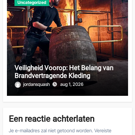
Uncategorized
Veiligheid Voorop: Het Belang van
Brandvertragende Kleding
jordansquash
aug 1, 2026
Een reactie achterlaten
Je e-mailadres zal niet getoond worden.
Vereiste