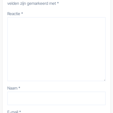
velden zijn gemarkeerd met
*
Reactie
*
Naam
*
E-mail
*