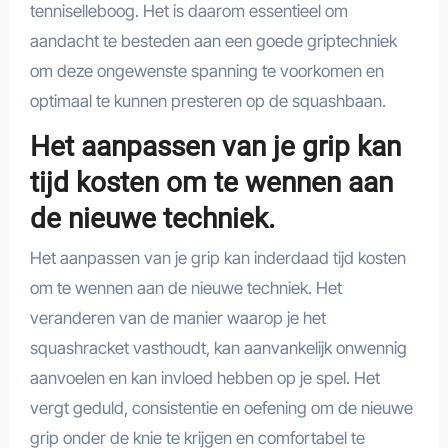
tenniselleboog. Het is daarom essentieel om
aandacht te besteden aan een goede griptechniek
om deze ongewenste spanning te voorkomen en
optimaal te kunnen presteren op de squashbaan.
Het aanpassen van je grip kan
tijd kosten om te wennen aan
de nieuwe techniek.
Het aanpassen van je grip kan inderdaad tijd kosten
om te wennen aan de nieuwe techniek. Het
veranderen van de manier waarop je het
squashracket vasthoudt, kan aanvankelijk onwennig
aanvoelen en kan invloed hebben op je spel. Het
vergt geduld, consistentie en oefening om de nieuwe
grip onder de knie te krijgen en comfortabel te