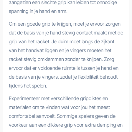
aangezien een slechte grip kan leiden tot onnodige
spanning in je hand en arm.
Om een goede grip te krijgen, moet je ervoor zorgen
dat de basis van je hand stevig contact maakt met de
grip van het racket. Je duim moet langs de zijkant
van het handvat liggen en je vingers moeten het
racket stevig omklemmen zonder te knijpen. Zorg
ervoor dat er voldoende ruimte is tussen je hand en
de basis van je vingers, zodat je flexibiliteit behoudt
tijdens het spelen.
Experimenteer met verschillende gripdiktes en
materialen om te vinden wat voor jou het meest
comfortabel aanvoelt. Sommige spelers geven de
voorkeur aan een dikkere grip voor extra demping en