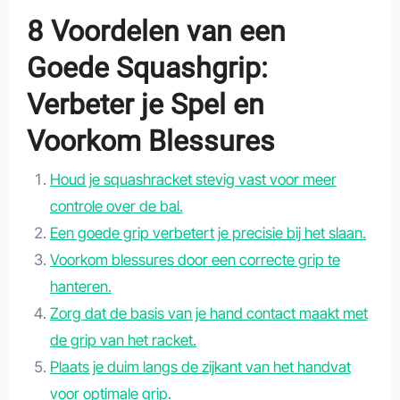
8 Voordelen van een
Goede Squashgrip:
Verbeter je Spel en
Voorkom Blessures
Houd je squashracket stevig vast voor meer
controle over de bal.
Een goede grip verbetert je precisie bij het slaan.
Voorkom blessures door een correcte grip te
hanteren.
Zorg dat de basis van je hand contact maakt met
de grip van het racket.
Plaats je duim langs de zijkant van het handvat
voor optimale grip.