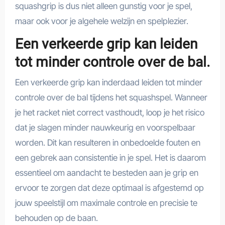
squashgrip is dus niet alleen gunstig voor je spel,
maar ook voor je algehele welzijn en spelplezier.
Een verkeerde grip kan leiden
tot minder controle over de bal.
Een verkeerde grip kan inderdaad leiden tot minder
controle over de bal tijdens het squashspel. Wanneer
je het racket niet correct vasthoudt, loop je het risico
dat je slagen minder nauwkeurig en voorspelbaar
worden. Dit kan resulteren in onbedoelde fouten en
een gebrek aan consistentie in je spel. Het is daarom
essentieel om aandacht te besteden aan je grip en
ervoor te zorgen dat deze optimaal is afgestemd op
jouw speelstijl om maximale controle en precisie te
behouden op de baan.