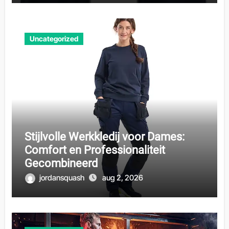
Uncategorized
Stijlvolle Werkkledij voor Dames:
Comfort en Professionaliteit
Gecombineerd
jordansquash
aug 2, 2026