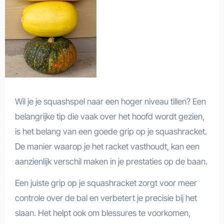
Wil je je squashspel naar een hoger niveau tillen? Een
belangrijke tip die vaak over het hoofd wordt gezien,
is het belang van een goede grip op je squashracket.
De manier waarop je het racket vasthoudt, kan een
aanzienlijk verschil maken in je prestaties op de baan.
Een juiste grip op je squashracket zorgt voor meer
controle over de bal en verbetert je precisie bij het
slaan. Het helpt ook om blessures te voorkomen,