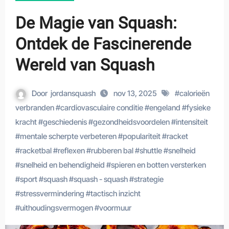
De Magie van Squash:
Ontdek de Fascinerende
Wereld van Squash
Door
jordansquash
nov 13, 2025
#
calorieën
verbranden
#
cardiovasculaire conditie
#
engeland
#
fysieke
kracht
#
geschiedenis
#
gezondheidsvoordelen
#
intensiteit
#
mentale scherpte verbeteren
#
populariteit
#
racket
#
racketbal
#
reflexen
#
rubberen bal
#
shuttle
#
snelheid
#
snelheid en behendigheid
#
spieren en botten versterken
#
sport
#
squash
#
squash - squash
#
strategie
#
stressvermindering
#
tactisch inzicht
#
uithoudingsvermogen
#
voormuur