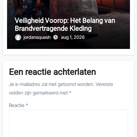
Veiligheid Voorop: Het Belang van
Brandvertragende Kleding
jordansquash
aug 1, 2026
Een reactie achterlaten
Je e-mailadres zal niet getoond worden.
Vereiste
velden zijn gemarkeerd met
*
Reactie
*