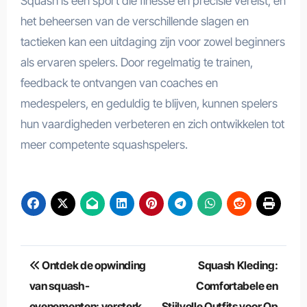
Squash is een sport die finesse en precisie vereist, en
het beheersen van de verschillende slagen en
tactieken kan een uitdaging zijn voor zowel beginners
als ervaren spelers. Door regelmatig te trainen,
feedback te ontvangen van coaches en
medespelers, en geduldig te blijven, kunnen spelers
hun vaardigheden verbeteren en zich ontwikkelen tot
meer competente squashspelers.
Berichtnavigatie
Ontdek de opwinding
Squash Kleding:
van squash-
Comfortabele en
evenementen: versterk
Stijlvolle Outfits voor Op