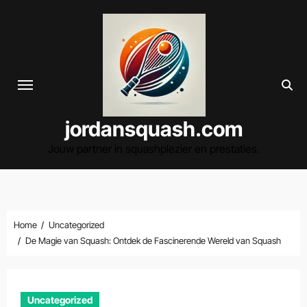
Spring
naar
de
inhoud
jordansquash.com
Jouw partner in squashplezier en prestaties.
Home
Uncategorized
De Magie van Squash: Ontdek de Fascinerende Wereld van Squash
Uncategorized