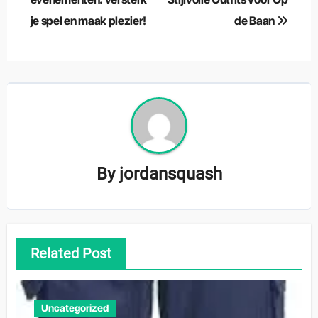
je spel en maak plezier!
de Baan
By
jordansquash
Related Post
Uncategorized