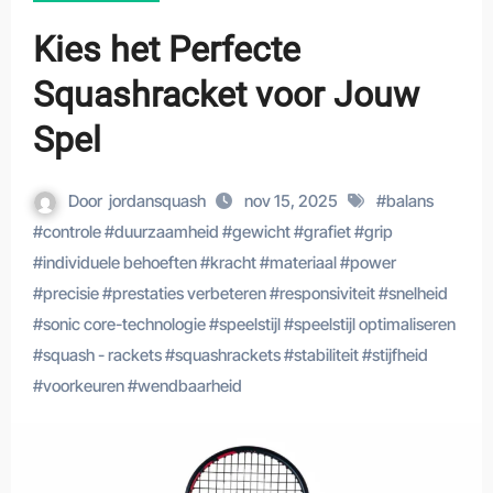
Kies het Perfecte
Squashracket voor Jouw
Spel
Door
jordansquash
nov 15, 2025
#
balans
#
controle
#
duurzaamheid
#
gewicht
#
grafiet
#
grip
#
individuele behoeften
#
kracht
#
materiaal
#
power
#
precisie
#
prestaties verbeteren
#
responsiviteit
#
snelheid
#
sonic core-technologie
#
speelstijl
#
speelstijl optimaliseren
#
squash - rackets
#
squashrackets
#
stabiliteit
#
stijfheid
#
voorkeuren
#
wendbaarheid