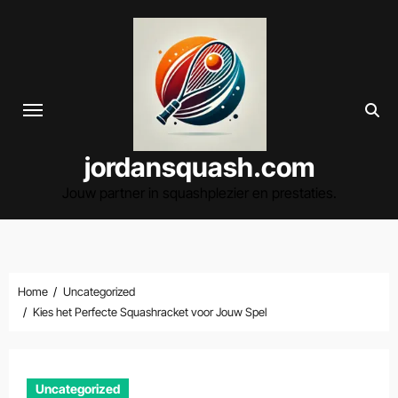
Spring
naar
de
inhoud
jordansquash.com
Jouw partner in squashplezier en prestaties.
Home
Uncategorized
Kies het Perfecte Squashracket voor Jouw Spel
Uncategorized