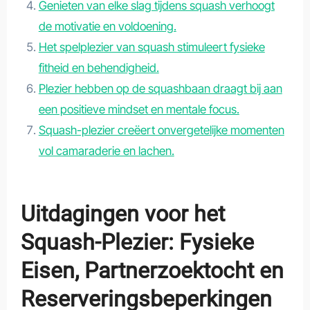
Genieten van elke slag tijdens squash verhoogt
de motivatie en voldoening.
Het spelplezier van squash stimuleert fysieke
fitheid en behendigheid.
Plezier hebben op de squashbaan draagt bij aan
een positieve mindset en mentale focus.
Squash-plezier creëert onvergetelijke momenten
vol camaraderie en lachen.
Uitdagingen voor het
Squash-Plezier: Fysieke
Eisen, Partnerzoektocht en
Reserveringsbeperkingen