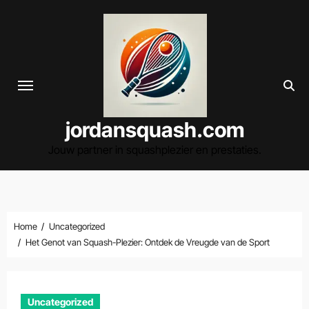
Spring
naar
de
inhoud
jordansquash.com
Jouw partner in squashplezier en prestaties.
Home
Uncategorized
Het Genot van Squash-Plezier: Ontdek de Vreugde van de Sport
Uncategorized