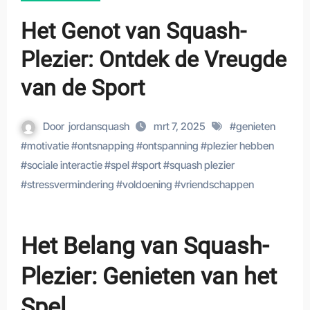
Het Genot van Squash-
Plezier: Ontdek de Vreugde
van de Sport
Door
jordansquash
mrt 7, 2025
#
genieten
#
motivatie
#
ontsnapping
#
ontspanning
#
plezier hebben
#
sociale interactie
#
spel
#
sport
#
squash plezier
#
stressvermindering
#
voldoening
#
vriendschappen
Het Belang van Squash-
Plezier: Genieten van het
Spel