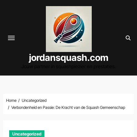
Spring
naar
de
inhoud
jordansquash.com
Jouw partner in squashplezier en prestaties.
Home
Uncategorized
Verbondenheid en Passie: De Kracht van de Squash Gemeenschap
Uncategorized