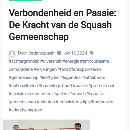
Verbondenheid en Passie:
De Kracht van de Squash
Gemeenschap
Door
jordansquash
okt 11, 2024
#
achtergronden
#
diversiteit
#
energie
#
enthousiasme
camaraderie
#
ervaringen
#
fans
#
fansupporteren
#
gemeenschap
#
leeftijden
#
legendes
#
liefhebbers
#
nationaliteiten
#
onderlinge band
#
passie
#
professional
#
sociale evenementen
#
spelers
#
squash
#
squash
gemeenschap
#
talenten
#
technieken
#
tips
#
toernooien
#
vriendschappen