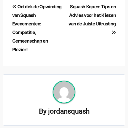
Berichtnavigatie
Ontdek de Opwinding
Squash Kopen: Tips en
van Squash
Advies voor het Kiezen
Evenementen:
van de Juiste Uitrusting
Competitie,
Gemeenschap en
Plezier!
By
jordansquash