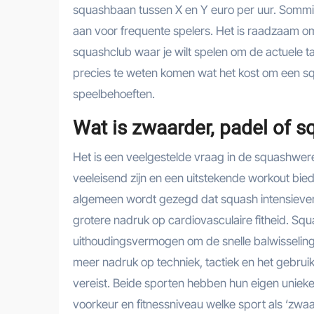
squashbaan tussen X en Y euro per uur. Sommi
aan voor frequente spelers. Het is raadzaam o
squashclub waar je wilt spelen om de actuele t
precies te weten komen wat het kost om een sq
speelbehoeften.
Wat is zwaarder, padel of s
Het is een veelgestelde vraag in de squashwere
veeleisend zijn en een uitstekende workout bieden,
algemeen wordt gezegd dat squash intensiever 
grotere nadruk op cardiovasculaire fitheid. Sq
uithoudingsvermogen om de snelle balwisselinge
meer nadruk op techniek, tactiek en het gebru
vereist. Beide sporten hebben hun eigen unieke
voorkeur en fitnessniveau welke sport als ‘zwa