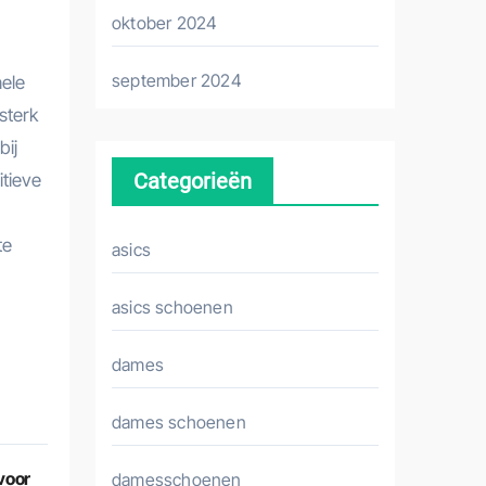
oktober 2024
september 2024
hele
sterk
bij
Categorieën
itieve
te
asics
asics schoenen
dames
dames schoenen
voor
damesschoenen