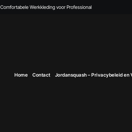
omfortabele Werkkleding voor Professionals
 Comfort en Professionaliteit Gecombineerd
n Brandvertragende Kleding
cte Overall Kopen voor Elke Gelegenheid
eding voor Dames
en Veiligheid in Stijl
Home
Contact
Jordansquash – Privacybeleid en
 voor Stijlvolle en Functionele Outfits op de Werkvloer
 Professionele Uitstraling op het Werk
opste Werkkleding in België
ttruien voor Dames!