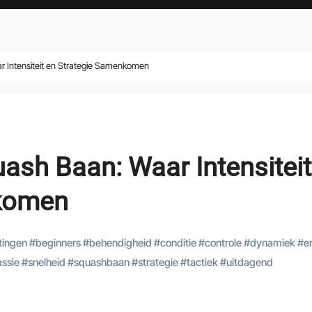
 Intensiteit en Strategie Samenkomen
ash Baan: Waar Intensiteit
nkomen
tingen
#
beginners
#
behendigheid
#
conditie
#
controle
#
dynamiek
#
e
ssie
#
snelheid
#
squashbaan
#
strategie
#
tactiek
#
uitdagend