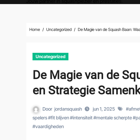
Jouw partner in squashplezier en prestaties.
Home
Uncategorized
De Magie van de Squash Baan: Waar
Uncategorized
De Magie van de Squ
en Strategie Same
Door
jordansquash
jun 1, 2025
#
afme
spelers
#
fit blijven
#
intensiteit
#
mentale scherpte
#
pa
#
vaardigheden