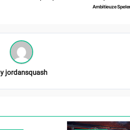
Ambitieuze Spele
By
jordansquash