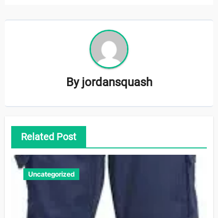
By
jordansquash
Related Post
Uncategorized