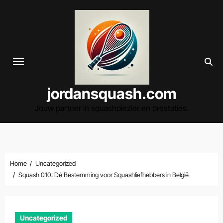
Spring
naar
de
inhoud
jordansquash.com
Jouw partner in squashplezier en prestaties.
Home
Uncategorized
Squash 010: Dé Bestemming voor Squashliefhebbers in België
Uncategorized