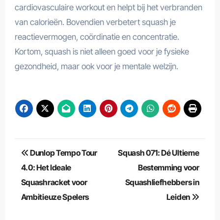
cardiovasculaire workout en helpt bij het verbranden
van calorieën. Bovendien verbetert squash je
reactievermogen, coördinatie en concentratie.
Kortom, squash is niet alleen goed voor je fysieke
gezondheid, maar ook voor je mentale welzijn.
Berichtnavigatie
Dunlop Tempo Tour
Squash 071: Dé Ultieme
4.0: Het Ideale
Bestemming voor
Squashracket voor
Squashliefhebbers in
Ambitieuze Spelers
Leiden