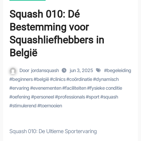
Squash 010: Dé
Bestemming voor
Squashliefhebbers in
België
Door
jordansquash
jun 3, 2025
#
begeleiding
#
beginners
#
belgië
#
clinics
#
coördinatie
#
dynamisch
#
ervaring
#
evenementen
#
faciliteiten
#
fysieke conditie
#
oefening
#
personeel
#
professionals
#
sport
#
squash
#
stimulerend
#
toernooien
Squash 010: De Ultieme Sportervaring