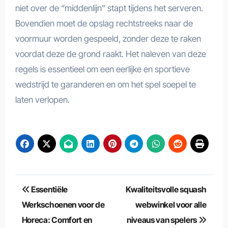
niet over de “middenlijn” stapt tijdens het serveren.
Bovendien moet de opslag rechtstreeks naar de
voormuur worden gespeeld, zonder deze te raken
voordat deze de grond raakt. Het naleven van deze
regels is essentieel om een eerlijke en sportieve
wedstrijd te garanderen en om het spel soepel te
laten verlopen.
Berichtnavigatie
Essentiële
Kwaliteitsvolle squash
Werkschoenen voor de
webwinkel voor alle
Horeca: Comfort en
niveaus van spelers