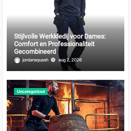
Stijlvolle Werkkledij voor Dames:
Comfort en Professionaliteit
Gecombineerd
jordansquash
aug 2, 2026
Uncategorized