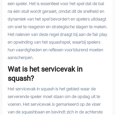
een speler. Het is essentieel voor het spel dat de bal
na één stuit wordt geraakt, omdat dit de snelheid en
dynamiek van het spel bevordert en spelers uitdaagt
om snel te reageren en strategische slagen te maken.
Het naleven van deze regel draagt bij aan de fair play
en opwinding van het squashspel, waarbij spelers
hun vaardigheden en reflexen voortdurend moeten
aanscherpen.
Wat is het servicevak in
squash?
Het servicevak in squash is het gebied waar de
serverende speler moet staan om de opslag uit te
voeren. Het servicevak is gemarkeerd op de vloer
van de squashbaan en bevindt zich in de achterste