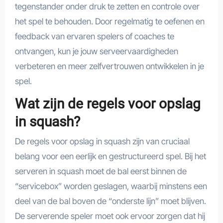
tegenstander onder druk te zetten en controle over
het spel te behouden. Door regelmatig te oefenen en
feedback van ervaren spelers of coaches te
ontvangen, kun je jouw serveervaardigheden
verbeteren en meer zelfvertrouwen ontwikkelen in je
spel.
Wat zijn de regels voor opslag
in squash?
De regels voor opslag in squash zijn van cruciaal
belang voor een eerlijk en gestructureerd spel. Bij het
serveren in squash moet de bal eerst binnen de
“servicebox” worden geslagen, waarbij minstens een
deel van de bal boven de “onderste lijn” moet blijven.
De serverende speler moet ook ervoor zorgen dat hij