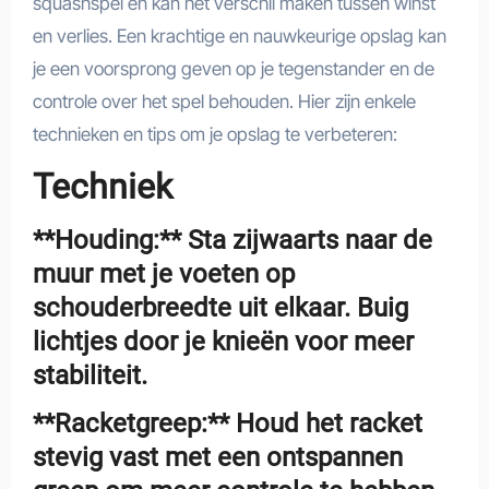
squashspel en kan het verschil maken tussen winst
en verlies. Een krachtige en nauwkeurige opslag kan
je een voorsprong geven op je tegenstander en de
controle over het spel behouden. Hier zijn enkele
technieken en tips om je opslag te verbeteren:
Techniek
**Houding:** Sta zijwaarts naar de
muur met je voeten op
schouderbreedte uit elkaar. Buig
lichtjes door je knieën voor meer
stabiliteit.
**Racketgreep:** Houd het racket
stevig vast met een ontspannen