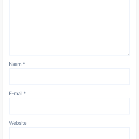
Naam
*
E-mail
*
Website