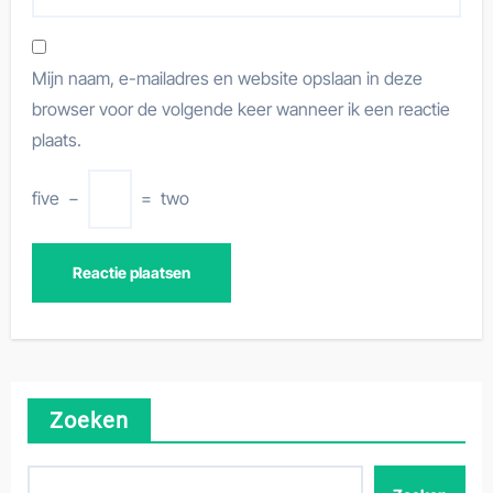
Mijn naam, e-mailadres en website opslaan in deze
browser voor de volgende keer wanneer ik een reactie
plaats.
five
−
=
two
Zoeken