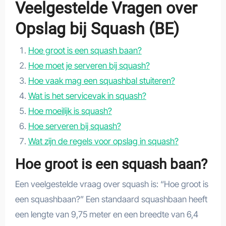
Veelgestelde Vragen over
Opslag bij Squash (BE)
Hoe groot is een squash baan?
Hoe moet je serveren bij squash?
Hoe vaak mag een squashbal stuiteren?
Wat is het servicevak in squash?
Hoe moeilijk is squash?
Hoe serveren bij squash?
Wat zijn de regels voor opslag in squash?
Hoe groot is een squash baan?
Een veelgestelde vraag over squash is: “Hoe groot is
een squashbaan?” Een standaard squashbaan heeft
een lengte van 9,75 meter en een breedte van 6,4