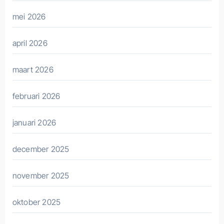
mei 2026
april 2026
maart 2026
februari 2026
januari 2026
december 2025
november 2025
oktober 2025