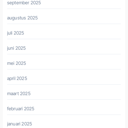
september 2025
augustus 2025
juli 2025
juni 2025
mei 2025
april 2025
maart 2025
februari 2025
januari 2025