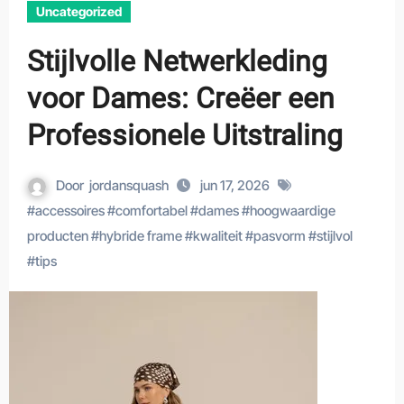
Uncategorized
Stijlvolle Netwerkleding
voor Dames: Creëer een
Professionele Uitstraling
Door
jordansquash
jun 17, 2026
#
accessoires
#
comfortabel
#
dames
#
hoogwaardige
producten
#
hybride frame
#
kwaliteit
#
pasvorm
#
stijlvol
#
tips