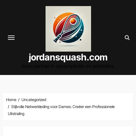
Spring
naar
de
inhoud
jordansquash.com
Jouw partner in squashplezier en prestaties.
Home
Uncategorized
Stijlvolle Netwerkleding voor Dames: Creëer een Professionele
Uitstraling