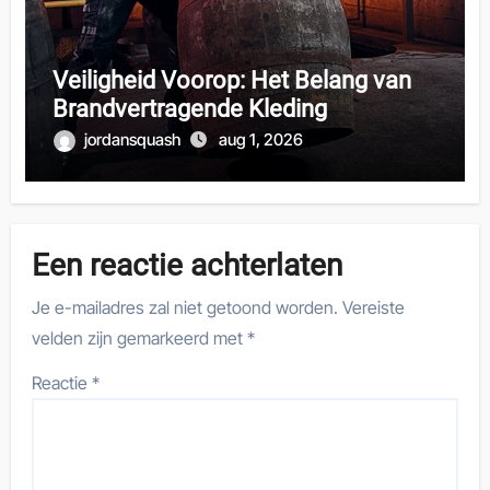
Veiligheid Voorop: Het Belang van
Brandvertragende Kleding
jordansquash
aug 1, 2026
Een reactie achterlaten
Je e-mailadres zal niet getoond worden.
Vereiste
velden zijn gemarkeerd met
*
Reactie
*