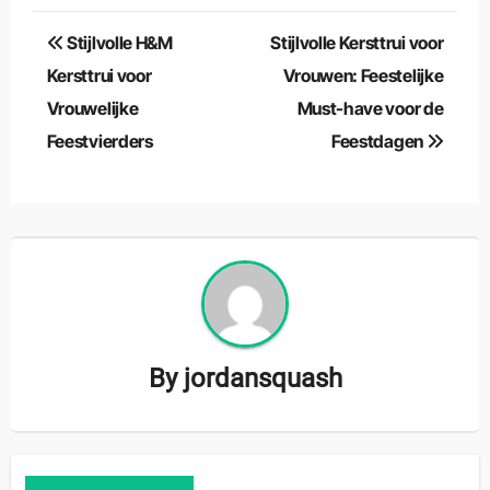
Berichtnavigatie
Stijlvolle H&M
Stijlvolle Kersttrui voor
Kersttrui voor
Vrouwen: Feestelijke
Vrouwelijke
Must-have voor de
Feestvierders
Feestdagen
By
jordansquash