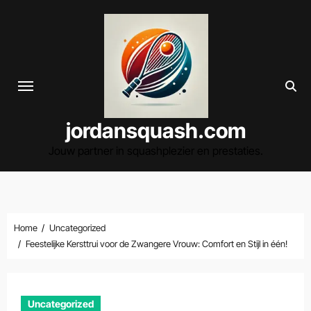
Spring
naar
de
inhoud
jordansquash.com
Jouw partner in squashplezier en prestaties.
Home
Uncategorized
Feestelijke Kersttrui voor de Zwangere Vrouw: Comfort en Stijl in één!
Uncategorized