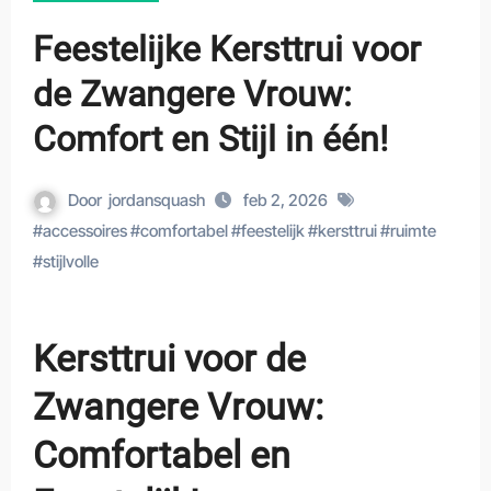
Feestelijke Kersttrui voor
de Zwangere Vrouw:
Comfort en Stijl in één!
Door
jordansquash
feb 2, 2026
#
accessoires
#
comfortabel
#
feestelijk
#
kersttrui
#
ruimte
#
stijlvolle
Kersttrui voor de
Zwangere Vrouw:
Comfortabel en