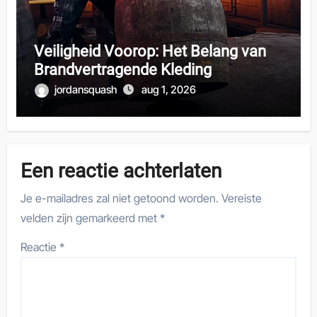
Veiligheid Voorop: Het Belang van
Brandvertragende Kleding
jordansquash
aug 1, 2026
Een reactie achterlaten
Je e-mailadres zal niet getoond worden.
Vereiste
velden zijn gemarkeerd met
*
Reactie
*