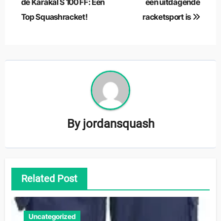
de Karakal S 100 FF: Een
een uitdagende
Top Squashracket!
racketsport is
By
jordansquash
Related Post
Uncategorized