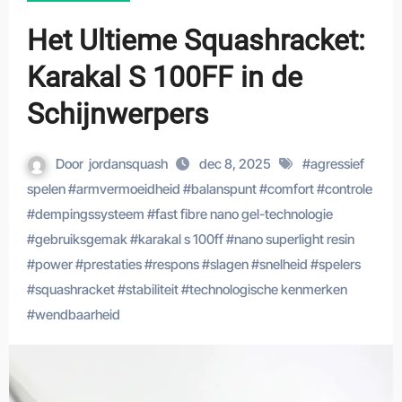
Het Ultieme Squashracket:
Karakal S 100FF in de
Schijnwerpers
Door
jordansquash
dec 8, 2025
#
agressief
spelen
#
armvermoeidheid
#
balanspunt
#
comfort
#
controle
#
dempingssysteem
#
fast fibre nano gel-technologie
#
gebruiksgemak
#
karakal s 100ff
#
nano superlight resin
#
power
#
prestaties
#
respons
#
slagen
#
snelheid
#
spelers
#
squashracket
#
stabiliteit
#
technologische kenmerken
#
wendbaarheid