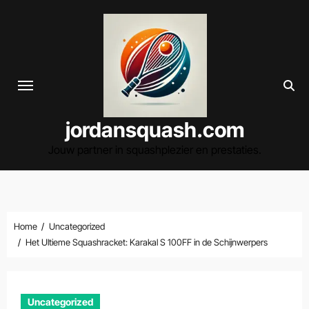
Spring
naar
de
inhoud
jordansquash.com
Jouw partner in squashplezier en prestaties.
Home
Uncategorized
Het Ultieme Squashracket: Karakal S 100FF in de Schijnwerpers
Uncategorized