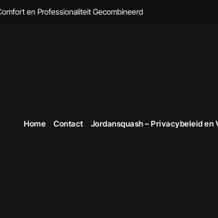
 Comfort en Professionaliteit Gecombineerd
n Brandvertragende Kleding
cte Overall Kopen voor Elke Gelegenheid
eding voor Dames
en Veiligheid in Stijl
 voor Stijlvolle en Functionele Outfits op de Werkvloer
Home
Contact
Jordansquash – Privacybeleid en
 Professionele Uitstraling op het Werk
opste Werkkleding in België
kope Werkkleding: Comfortabel en Duurzaam
omfortabele Werkkleding voor Professionals