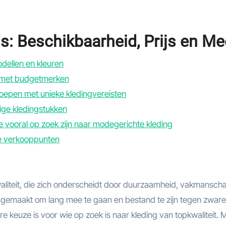
s: Beschikbaarheid, Prijs en Me
dellen en kleuren
ng met budgetmerken
eroepen met unieke kledingvereisten
ige kledingstukken
e vooral op zoek zijn naar modegerichte kleding
de verkooppunten
aliteit, die zich onderscheidt door duurzaamheid, vakmansch
is gemaakt om lang mee te gaan en bestand te zijn tegen zware
keuze is voor wie op zoek is naar kleding van topkwaliteit. 