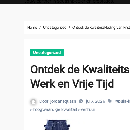
Jouw partner in squashplezier en prestaties.
Home
Uncategorized
Ontdek de Kwaliteitskleding van Frist
Uncategorized
Ontdek de Kwaliteits
Werk en Vrije Tijd
Door
jordansquash
jul 7, 2026
#
built-
#
hoogwaardige kwaliteit
#
verhuur