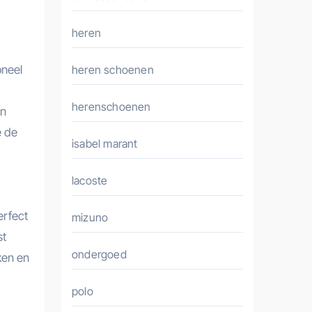
heren
oneel
heren schoenen
herenschoenen
en
e de
isabel marant
lacoste
erfect
mizuno
st
ondergoed
ken en
polo