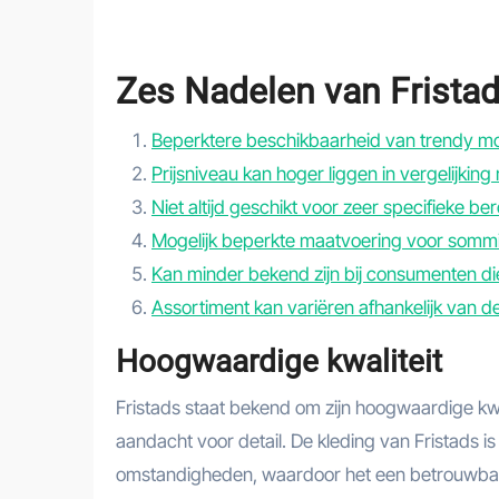
Zes Nadelen van Fristad
Beperktere beschikbaarheid van trendy mo
Prijsniveau kan hoger liggen in vergelijki
Niet altijd geschikt voor zeer specifieke b
Mogelijk beperkte maatvoering voor somm
Kan minder bekend zijn bij consumenten di
Assortiment kan variëren afhankelijk van 
Hoogwaardige kwaliteit
Fristads staat bekend om zijn hoogwaardige kw
aandacht voor detail. De kleding van Fristads 
omstandigheden, waardoor het een betrouwbare 