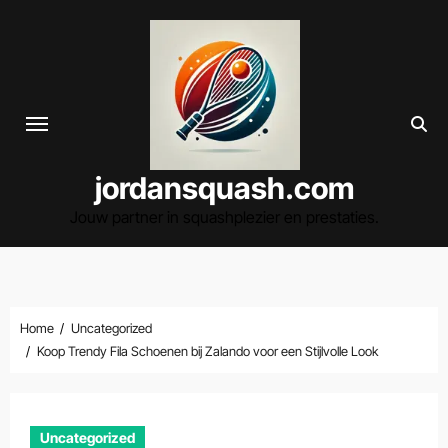
Spring
naar
de
inhoud
jordansquash.com
Jouw partner in squashplezier en prestaties.
Home
Uncategorized
Koop Trendy Fila Schoenen bij Zalando voor een Stijlvolle Look
Uncategorized