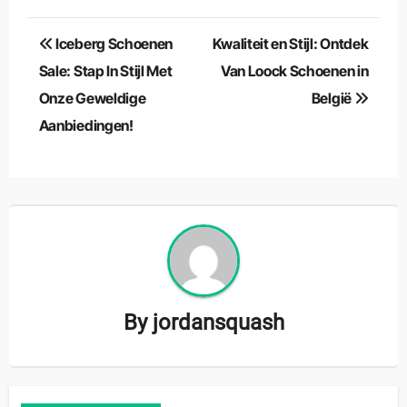
Berichtnavigatie
Iceberg Schoenen
Kwaliteit en Stijl: Ontdek
Sale: Stap In Stijl Met
Van Loock Schoenen in
Onze Geweldige
België
Aanbiedingen!
By
jordansquash