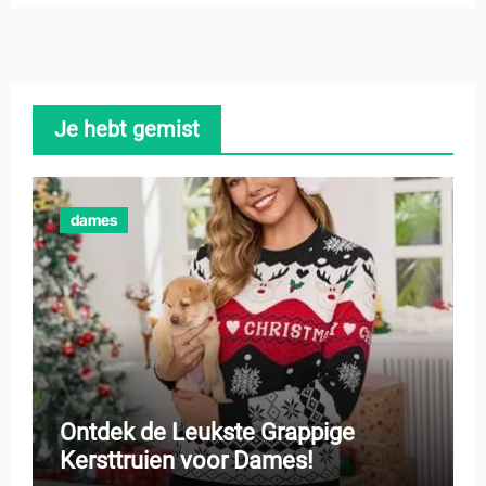
Je hebt gemist
dames
Ontdek de Leukste Grappige
Kersttruien voor Dames!