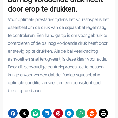
door erop te drukken.
Voor optimale prestaties tijdens het squashspel is het
essentieel om de druk van de squashbal regelmatig
te controleren. Een handige tip is om voor gebruik te
controleren of de bal nog voldoende druk heeft door
er stevig op te drukken. Als de bal veerkrachtig
aanvoelt en snel terugveert, is deze klaar voor actie.
Door dit eenvoudige controleproces toe te passen,
kun je ervoor zorgen dat de Dunlop squashbal in
optimale conditie verkeert en een consistent spel
biedt op de baan.