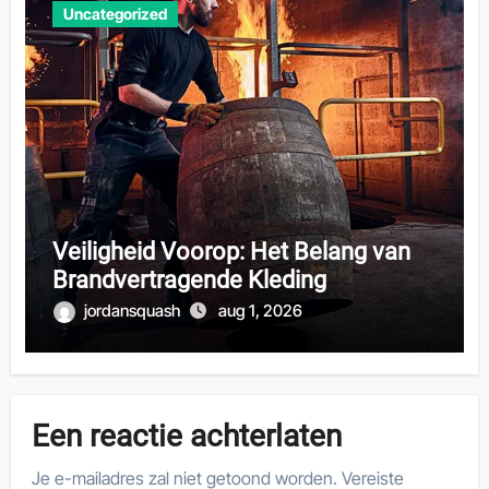
Uncategorized
Veiligheid Voorop: Het Belang van
Brandvertragende Kleding
jordansquash
aug 1, 2026
Een reactie achterlaten
Je e-mailadres zal niet getoond worden.
Vereiste