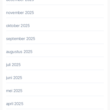
november 2025
oktober 2025
september 2025
augustus 2025
juli 2025
juni 2025
mei 2025
april 2025