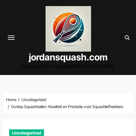
Spring
naar
de
inhoud
jordansquash.com
Jouw partner in squashplezier en prestaties.
Home
Uncategorized
Dunlop Squashballen: Kwaliteit en Prestatie voor Squashliefhebbers
Uncategorized