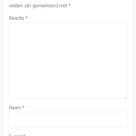
velden zijn gemarkeerd met
*
Reactie
*
Naam
*