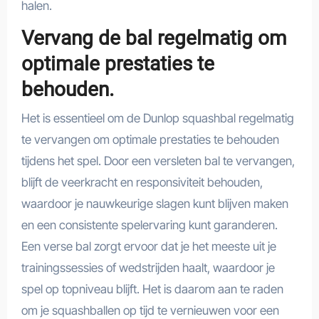
halen.
Vervang de bal regelmatig om
optimale prestaties te
behouden.
Het is essentieel om de Dunlop squashbal regelmatig
te vervangen om optimale prestaties te behouden
tijdens het spel. Door een versleten bal te vervangen,
blijft de veerkracht en responsiviteit behouden,
waardoor je nauwkeurige slagen kunt blijven maken
en een consistente spelervaring kunt garanderen.
Een verse bal zorgt ervoor dat je het meeste uit je
trainingssessies of wedstrijden haalt, waardoor je
spel op topniveau blijft. Het is daarom aan te raden
om je squashballen op tijd te vernieuwen voor een