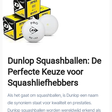
Dunlop Squashballen: De
Perfecte Keuze voor
Squashliefhebbers
Als het gaat om squashballen, is Dunlop een naam
die synoniem staat voor kwaliteit en prestaties.
Dunlop squashballen worden wereldwijd erkend als