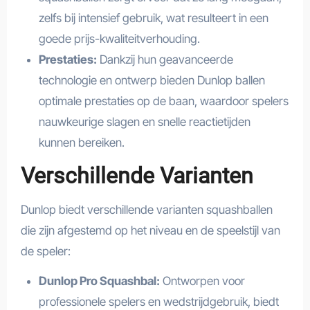
zelfs bij intensief gebruik, wat resulteert in een
goede prijs-kwaliteitverhouding.
Prestaties:
Dankzij hun geavanceerde
technologie en ontwerp bieden Dunlop ballen
optimale prestaties op de baan, waardoor spelers
nauwkeurige slagen en snelle reactietijden
kunnen bereiken.
Verschillende Varianten
Dunlop biedt verschillende varianten squashballen
die zijn afgestemd op het niveau en de speelstijl van
de speler:
Dunlop Pro Squashbal:
Ontworpen voor
professionele spelers en wedstrijdgebruik, biedt