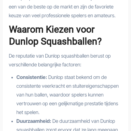
een van de beste op de markt en zijn de favoriete
keuze van veel professionele spelers en amateurs.
Waarom Kiezen voor
Dunlop Squashballen?
De reputatie van Dunlop squashballen berust op
verschillende belangrijke factoren:
Consistentie:
Dunlop staat bekend om de
consistente veerkracht en stuitereigenschappen
van hun ballen, waardoor spelers kunnen
vertrouwen op een gelijkmatige prestatie tijdens
het spelen.
Duurzaamheid:
De duurzaamheid van Dunlop
squashballen zorgt ervoor dat ze lang meegaan,