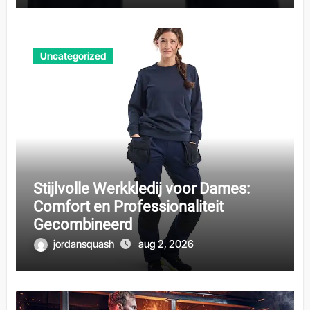
Uncategorized
Stijlvolle Werkkledij voor Dames:
Comfort en Professionaliteit
Gecombineerd
jordansquash
aug 2, 2026