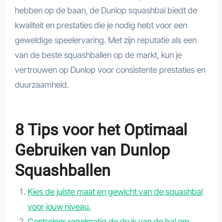
hebben op de baan, de Dunlop squashbal biedt de
kwaliteit en prestaties die je nodig hebt voor een
geweldige speelervaring. Met zijn reputatie als een
van de beste squashballen op de markt, kun je
vertrouwen op Dunlop voor consistente prestaties en
duurzaamheid.
8 Tips voor het Optimaal
Gebruiken van Dunlop
Squashballen
Kies de juiste maat en gewicht van de squashbal
voor jouw niveau.
Controleer regelmatig de druk van de bal om