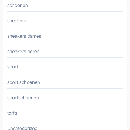
schoenen
sneakers
sneakers dames
sneakers heren
sport
sport schoenen
sportschoenen
torfs
Uncategorized