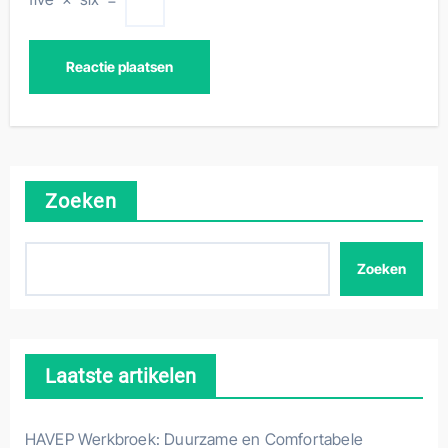
Zoeken
Zoeken
Laatste artikelen
HAVEP Werkbroek: Duurzame en Comfortabele