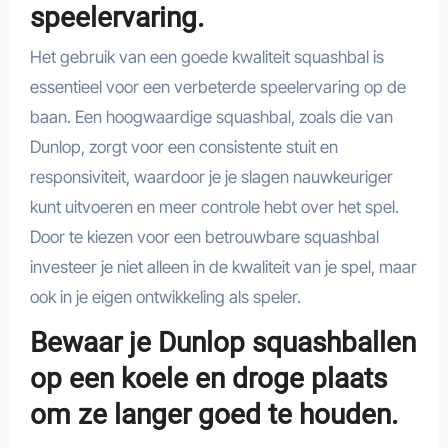
speelervaring.
Het gebruik van een goede kwaliteit squashbal is
essentieel voor een verbeterde speelervaring op de
baan. Een hoogwaardige squashbal, zoals die van
Dunlop, zorgt voor een consistente stuit en
responsiviteit, waardoor je je slagen nauwkeuriger
kunt uitvoeren en meer controle hebt over het spel.
Door te kiezen voor een betrouwbare squashbal
investeer je niet alleen in de kwaliteit van je spel, maar
ook in je eigen ontwikkeling als speler.
Bewaar je Dunlop squashballen
op een koele en droge plaats
om ze langer goed te houden.