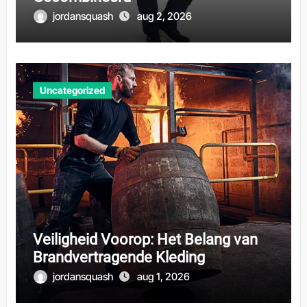
jordansquash
aug 2, 2026
Uncategorized
Veiligheid Voorop: Het Belang van
Brandvertragende Kleding
jordansquash
aug 1, 2026