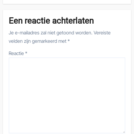
Een reactie achterlaten
Je e-mailadres zal niet getoond worden.
Vereiste
velden zijn gemarkeerd met
*
Reactie
*