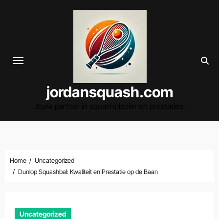
Spring
naar
de
inhoud
jordansquash.com
Jouw partner in squashplezier en prestaties.
Home
Uncategorized
Dunlop Squashbal: Kwaliteit en Prestatie op de Baan
Uncategorized