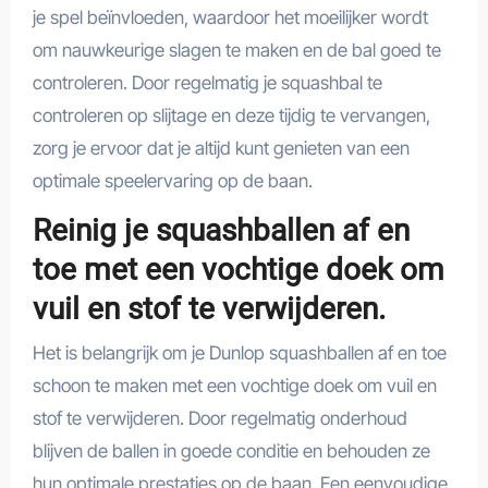
je spel beïnvloeden, waardoor het moeilijker wordt
om nauwkeurige slagen te maken en de bal goed te
controleren. Door regelmatig je squashbal te
controleren op slijtage en deze tijdig te vervangen,
zorg je ervoor dat je altijd kunt genieten van een
optimale speelervaring op de baan.
Reinig je squashballen af en
toe met een vochtige doek om
vuil en stof te verwijderen.
Het is belangrijk om je Dunlop squashballen af en toe
schoon te maken met een vochtige doek om vuil en
stof te verwijderen. Door regelmatig onderhoud
blijven de ballen in goede conditie en behouden ze
hun optimale prestaties op de baan. Een eenvoudige