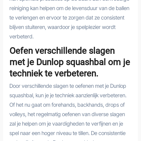
reiniging kan helpen om de levensduur van de ballen
te verlengen en ervoor te zorgen dat ze consistent
blijven stuiteren, waardoor je spelplezier wordt
verbeterd.
Oefen verschillende slagen
met je Dunlop squashbal om je
techniek te verbeteren.
Door verschillende slagen te oefenen met je Dunlop
squashbal, kun je je techniek aanzienlijk verbeteren.
Of het nu gaat om forehands, backhands, drops of
volleys, het regelmatig oefenen van diverse slagen
zal je helpen om je vaardigheden te verfijnen en je
spel naar een hoger niveau te tillen. De consistentie