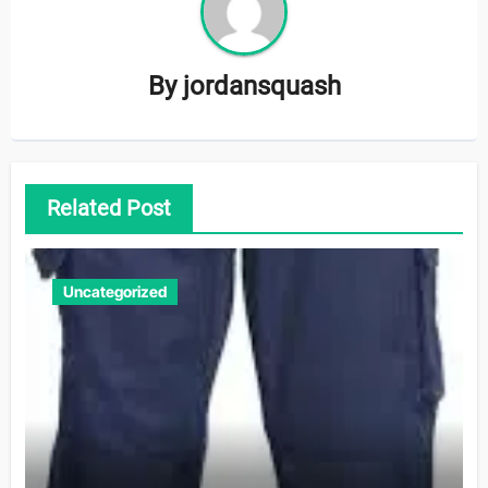
By
jordansquash
Related Post
Uncategorized