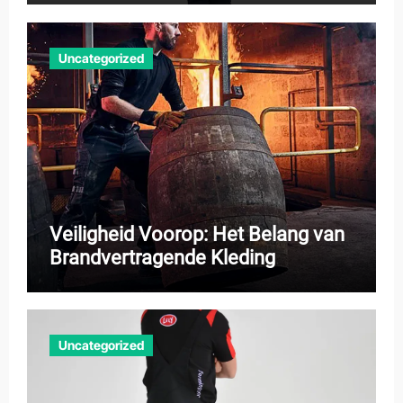
Uncategorized
Veiligheid Voorop: Het Belang van
Brandvertragende Kleding
Uncategorized