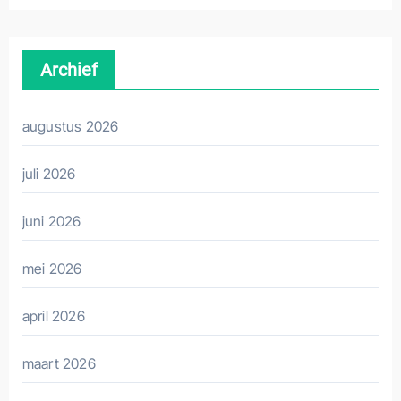
Archief
augustus 2026
juli 2026
juni 2026
mei 2026
april 2026
maart 2026