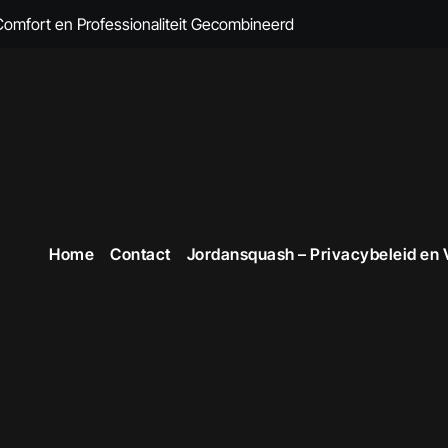
 Comfort en Professionaliteit Gecombineerd
n Brandvertragende Kleding
cte Overall Kopen voor Elke Gelegenheid
eding voor Dames
en Veiligheid in Stijl
 voor Stijlvolle en Functionele Outfits op de Werkvloer
Home
Contact
Jordansquash – Privacybeleid en
 Professionele Uitstraling op het Werk
opste Werkkleding in België
kope Werkkleding: Comfortabel en Duurzaam
omfortabele Werkkleding voor Professionals