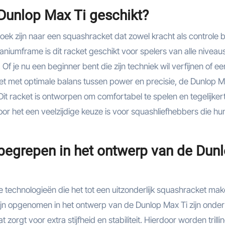
 Dunlop Max Ti geschikt?
oek zijn naar een squashracket dat zowel kracht als controle b
niumframe is dit racket geschikt voor spelers van alle niveaus
f je nu een beginner bent die zijn techniek wil verfijnen of ee
et met optimale balans tussen power en precisie, de Dunlop M
it racket is ontworpen om comfortabel te spelen en tegelijkert
r het een veelzijdige keuze is voor squashliefhebbers die hu
nbegrepen in het ontwerp van de Dun
technologieën die het tot een uitzonderlijk squashracket mak
zijn opgenomen in het ontwerp van de Dunlop Max Ti zijn onder
 zorgt voor extra stijfheid en stabiliteit. Hierdoor worden trilli