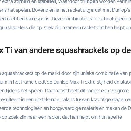
extra stijfheid en stabiliteit, waardoor trillingen worden verm
ens het spelen. Bovendien is het racket uitgerust met Dunlop’s
erkracht en balrespons. Deze combinatie van technologieën 
uashspelers die op zoek zijn naar een racket dat hen helpt o
x Ti van andere squashrackets op de
 squashrackets op de markt door zijn unieke combinatie van 
m in het frame biedt de Dunlop Max Ti extra stijfheid en stabili
n tijdens het spelen. Daarnaast heeft dit racket een vergrote
sulteert in een uitstekende balans tussen krachtige slagen e
ceerde technologieën en hoogwaardige materialen maken de 
op zoek zijn naar een racket dat hen helpt om hun spel te