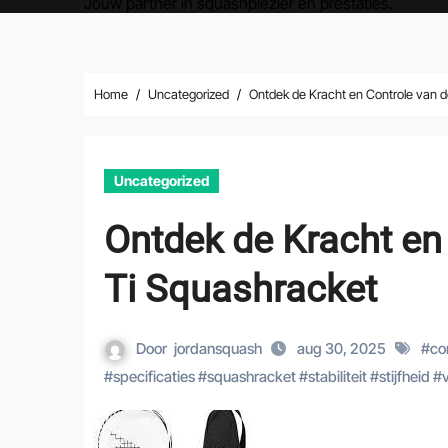
Jouw partner in squashplezier en prestaties.
Home
Uncategorized
Ontdek de Kracht en Controle van 
Uncategorized
Ontdek de Kracht en
Ti Squashracket
Door
jordansquash
aug 30, 2025
#
co
#
specificaties
#
squashracket
#
stabiliteit
#
stijfheid
#