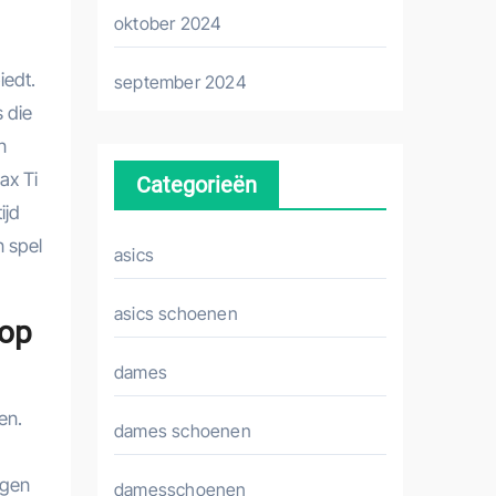
oktober 2024
iedt.
september 2024
 die
n
ax Ti
Categorieën
ijd
n spel
asics
asics schoenen
lop
dames
en.
dames schoenen
ngen
damesschoenen