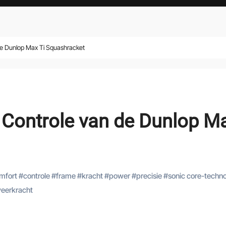
de Dunlop Max Ti Squashracket
 Controle van de Dunlop M
mfort
#
controle
#
frame
#
kracht
#
power
#
precisie
#
sonic core-techno
veerkracht