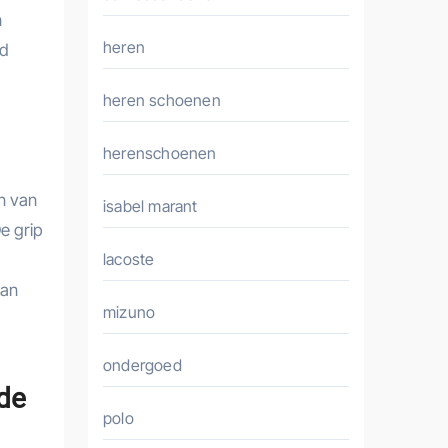
n
heren
jd
heren schoenen
herenschoenen
n van
isabel marant
e grip
lacoste
van
mizuno
ondergoed
rde
polo