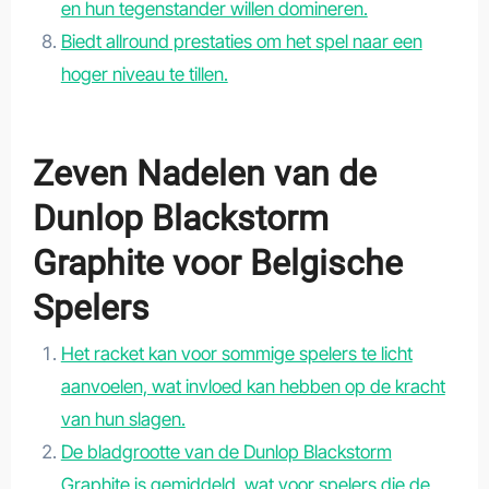
en hun tegenstander willen domineren.
Biedt allround prestaties om het spel naar een
hoger niveau te tillen.
Zeven Nadelen van de
Dunlop Blackstorm
Graphite voor Belgische
Spelers
Het racket kan voor sommige spelers te licht
aanvoelen, wat invloed kan hebben op de kracht
van hun slagen.
De bladgrootte van de Dunlop Blackstorm
Graphite is gemiddeld, wat voor spelers die de