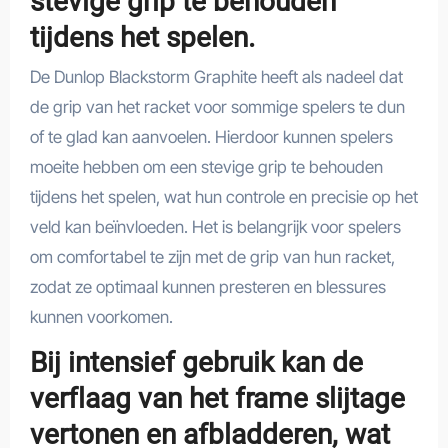
stevige grip te behouden
tijdens het spelen.
De Dunlop Blackstorm Graphite heeft als nadeel dat
de grip van het racket voor sommige spelers te dun
of te glad kan aanvoelen. Hierdoor kunnen spelers
moeite hebben om een stevige grip te behouden
tijdens het spelen, wat hun controle en precisie op het
veld kan beïnvloeden. Het is belangrijk voor spelers
om comfortabel te zijn met de grip van hun racket,
zodat ze optimaal kunnen presteren en blessures
kunnen voorkomen.
Bij intensief gebruik kan de
verflaag van het frame slijtage
vertonen en afbladderen, wat