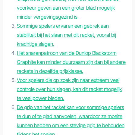
voorkeur geven aan een groter blad mogelijk
minder vergevingsgezind is.
Sommige spelers ervaren een gebrek aan
stabiliteit bij het slaan met dit racket, vooral bij
krachtige slagen.
Het snarenpatroon van de Dunlop Blackstorm
Graphite kan minder duurzaam zijn dan bij andere
rackets in dezelfde prijsklasse.
Voor spelers die op zoek zijn naar extreem veel
controle over hun slagen, kan dit racket mogelijk
te veel power bieden.
De grip van het racket kan voor sommige spelers
te dun of te glad aanvoelen, waardoor ze moeite
kunnen hebben om een stevige grip te behouden
tijdens het spelen.