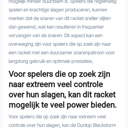
mogelijk minder duurzaam is. Spelers die regelmatig
spelen en krachtige slagen produceren, kunnen
merken dat de snaren van dit racket sneller slijten
dan gewenst, wat kan resulteren in frequenter
vervangen van de snaren. Dit aspect kan een
overweging zijn voor spelers die op zoek zijn naar
een racket met een duurzamer snarenpatroon voor
langdurig gebruik en optimale prestaties.
Voor spelers die op zoek zijn
naar extreem veel controle
over hun slagen, kan dit racket
mogelijk te veel power bieden.
Voor spelers die op zoek zijn naar extreem veel
controle over hun slagen, kan de Dunlop Blackstorm