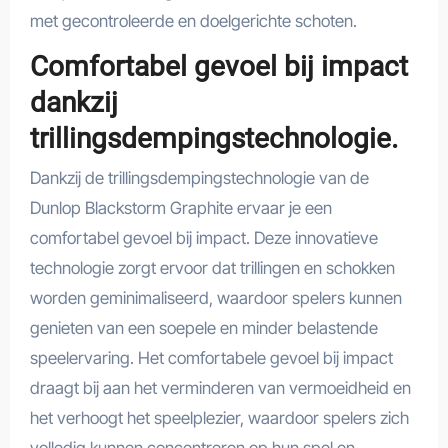
met gecontroleerde en doelgerichte schoten.
Comfortabel gevoel bij impact
dankzij
trillingsdempingstechnologie.
Dankzij de trillingsdempingstechnologie van de
Dunlop Blackstorm Graphite ervaar je een
comfortabel gevoel bij impact. Deze innovatieve
technologie zorgt ervoor dat trillingen en schokken
worden geminimaliseerd, waardoor spelers kunnen
genieten van een soepele en minder belastende
speelervaring. Het comfortabele gevoel bij impact
draagt bij aan het verminderen van vermoeidheid en
het verhoogt het speelplezier, waardoor spelers zich