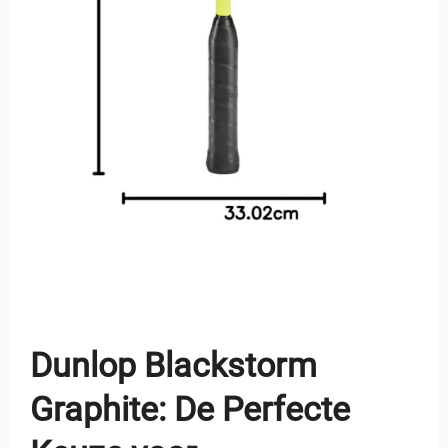
Dunlop Blackstorm
Graphite: De Perfecte