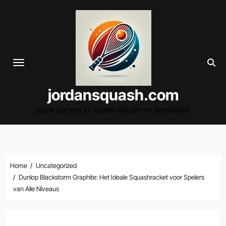
Spring
naar
de
inhoud
jordansquash.com
Jouw partner in squashplezier en prestaties.
Home
Uncategorized
Dunlop Blackstorm Graphite: Het Ideale Squashracket voor Spelers
van Alle Niveaus