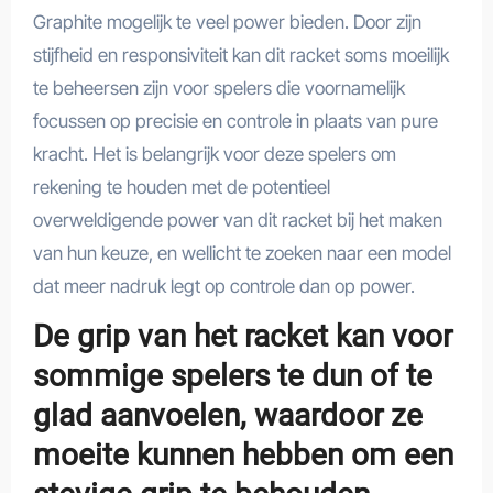
Graphite mogelijk te veel power bieden. Door zijn
stijfheid en responsiviteit kan dit racket soms moeilijk
te beheersen zijn voor spelers die voornamelijk
focussen op precisie en controle in plaats van pure
kracht. Het is belangrijk voor deze spelers om
rekening te houden met de potentieel
overweldigende power van dit racket bij het maken
van hun keuze, en wellicht te zoeken naar een model
dat meer nadruk legt op controle dan op power.
De grip van het racket kan voor
sommige spelers te dun of te
glad aanvoelen, waardoor ze
moeite kunnen hebben om een