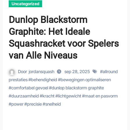
Uncategorized
Dunlop Blackstorm
Graphite: Het Ideale
Squashracket voor Spelers
van Alle Niveaus
Door
jordansquash
sep 28, 2025
#
allround
prestaties
#
behendigheid
#
bewegingen optimaliseren
#
comfortabel gevoel
#
dunlop blackstorm graphite
#
duurzaamheid
#
kracht
#
lichtgewicht
#
maat en pasvorm
#
power
#
precisie
#
snelheid