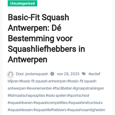
Uncategorized
Basic-Fit Squash
Antwerpen: Dé
Bestemming voor
Squashliefhebbers in
Antwerpen
Door
jordansquash
nov 28, 2025
#
actief
blijven
#
basic fit squash antwerpen
#
basic-fit squash
antwerpen
#
evenementen
#
faciliteiten
#
groepstrainingen
#
lidmaatschapsopties
#
solo spelen
#
sportschool
#
squashbanen
#
squashcompetities
#
squashinstructeurs
#
squashlessen
#
squashliefhebbers
#
squashvaardigheden