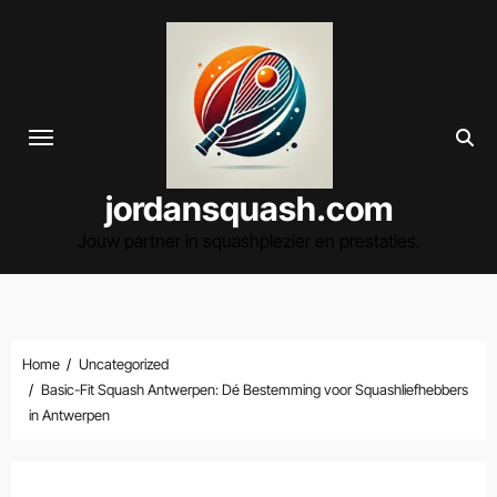
Spring
naar
de
inhoud
jordansquash.com
Jouw partner in squashplezier en prestaties.
Home
Uncategorized
Basic-Fit Squash Antwerpen: Dé Bestemming voor Squashliefhebbers
in Antwerpen