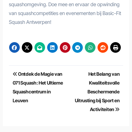
squashomgeving. Doe mee en ervaar de opwinding
van squashcompetities en evenementen bij Basic-Fit
Squash Antwerpen!
Berichtnavigatie
Ontdek de Magie van
Het Belang van
071 Squash: Het Ultieme
Kwaliteitsvolle
Squashcentrum in
Beschermende
Leuven
Uitrusting bij Sport en
Activiteiten