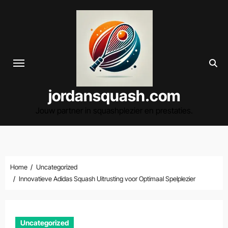
Spring
naar
de
inhoud
jordansquash.com
Jouw partner in squashplezier en prestaties.
Home
Uncategorized
Innovatieve Adidas Squash Uitrusting voor Optimaal Spelplezier
Uncategorized