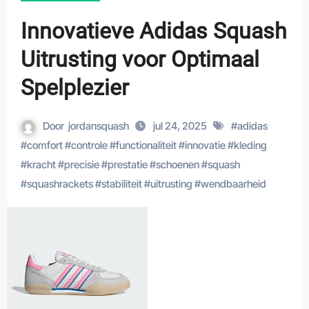
Innovatieve Adidas Squash
Uitrusting voor Optimaal
Spelplezier
Door
jordansquash
jul 24, 2025
#
adidas
#
comfort
#
controle
#
functionaliteit
#
innovatie
#
kleding
#
kracht
#
precisie
#
prestatie
#
schoenen
#
squash
#
squashrackets
#
stabiliteit
#
uitrusting
#
wendbaarheid