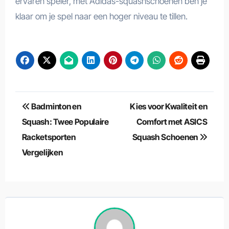
ervaren speler, met Adidas-squashschoenen ben je
klaar om je spel naar een hoger niveau te tillen.
Berichtnavigatie
Badminton en
Kies voor Kwaliteit en
Squash: Twee Populaire
Comfort met ASICS
Racketsporten
Squash Schoenen
Vergelijken