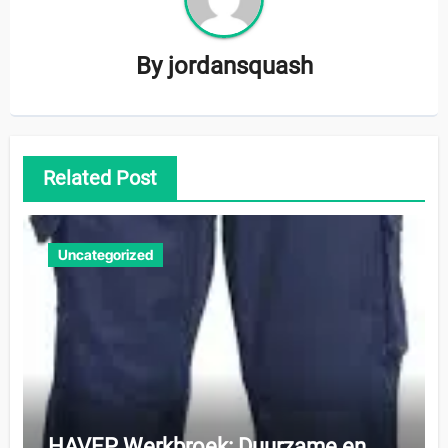
By
jordansquash
Related Post
Uncategorized
HAVEP Werkbroek: Duurzame en