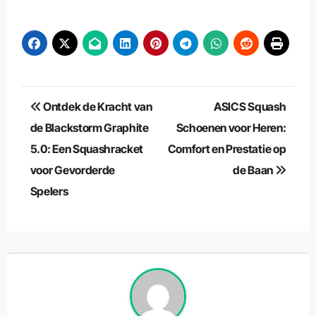
Berichtnavigatie
Ontdek de Kracht van
ASICS Squash
de Blackstorm Graphite
Schoenen voor Heren:
5.0: Een Squashracket
Comfort en Prestatie op
voor Gevorderde
de Baan
Spelers