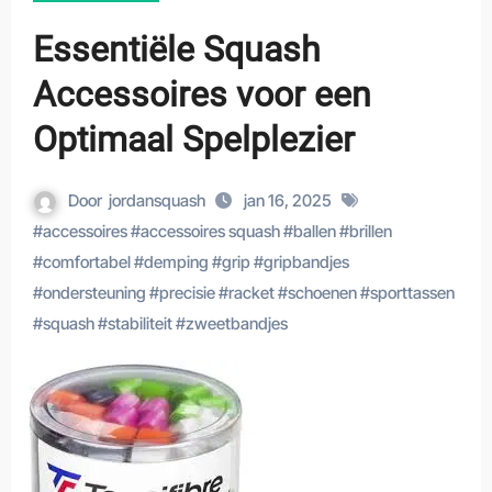
Essentiële Squash
Accessoires voor een
Optimaal Spelplezier
Door
jordansquash
jan 16, 2025
#
accessoires
#
accessoires squash
#
ballen
#
brillen
#
comfortabel
#
demping
#
grip
#
gripbandjes
#
ondersteuning
#
precisie
#
racket
#
schoenen
#
sporttassen
#
squash
#
stabiliteit
#
zweetbandjes