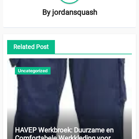
By
jordansquash
Related Post
Uncategorized
HAVEP Werkbroek: Duurzame en
Comfortabele Werkkleding voor