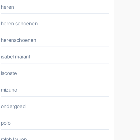
heren
heren schoenen
herenschoenen
isabel marant
lacoste
mizuno
ondergoed
polo
ralph lauren