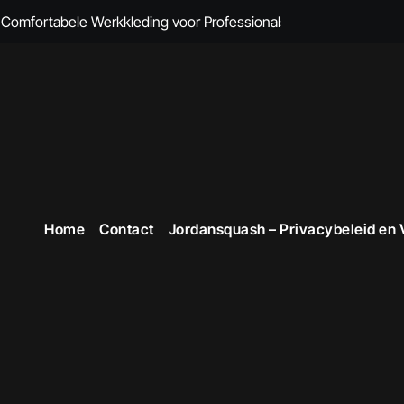
omfortabele Werkkleding voor Professionals
 Comfort en Professionaliteit Gecombineerd
n Brandvertragende Kleding
cte Overall Kopen voor Elke Gelegenheid
eding voor Dames
en Veiligheid in Stijl
Home
Contact
Jordansquash – Privacybeleid en
 voor Stijlvolle en Functionele Outfits op de Werkvloer
 Professionele Uitstraling op het Werk
opste Werkkleding in België
ttruien voor Dames!