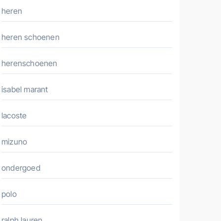
heren
heren schoenen
herenschoenen
isabel marant
lacoste
mizuno
ondergoed
polo
ralph lauren