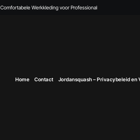
omfortabele Werkkleding voor Professionals
 Comfort en Professionaliteit Gecombineerd
n Brandvertragende Kleding
cte Overall Kopen voor Elke Gelegenheid
eding voor Dames
en Veiligheid in Stijl
Home
Contact
Jordansquash – Privacybeleid en
 voor Stijlvolle en Functionele Outfits op de Werkvloer
 Professionele Uitstraling op het Werk
opste Werkkleding in België
ttruien voor Dames!