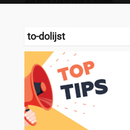
Jouw partner in squashplezier en prestaties.
to-dolijst