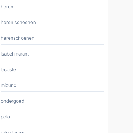
heren
heren schoenen
herenschoenen
isabel marant
lacoste
mizuno
ondergoed
polo
ralph lauren