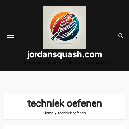
Spring
naar
de
inhoud
jordansquash.com
Jouw partner in squashplezier en prestaties.
techniek oefenen
Home
techniek oefenen