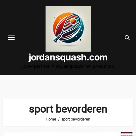
Spring
naar
de
inhoud
jordansquash.com
Jouw partner in squashplezier en prestaties.
sport bevorderen
Home
sport bevorderen