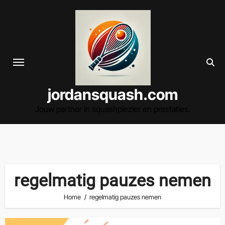
Spring
naar
de
inhoud
jordansquash.com
Jouw partner in squashplezier en prestaties.
regelmatig pauzes nemen
Home
regelmatig pauzes nemen