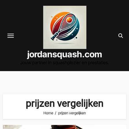
Spring
naar
de
inhoud
jordansquash.com
Jouw partner in squashplezier en prestaties.
prijzen vergelijken
Home
prijzen vergelijken