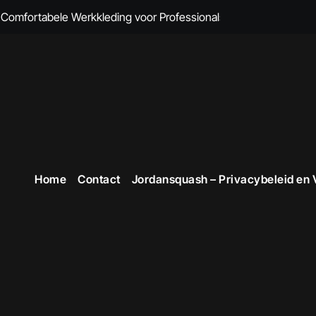
omfortabele Werkkleding voor Professionals
 Comfort en Professionaliteit Gecombineerd
n Brandvertragende Kleding
cte Overall Kopen voor Elke Gelegenheid
eding voor Dames
en Veiligheid in Stijl
Home
Contact
Jordansquash – Privacybeleid en
 voor Stijlvolle en Functionele Outfits op de Werkvloer
 Professionele Uitstraling op het Werk
opste Werkkleding in België
ttruien voor Dames!