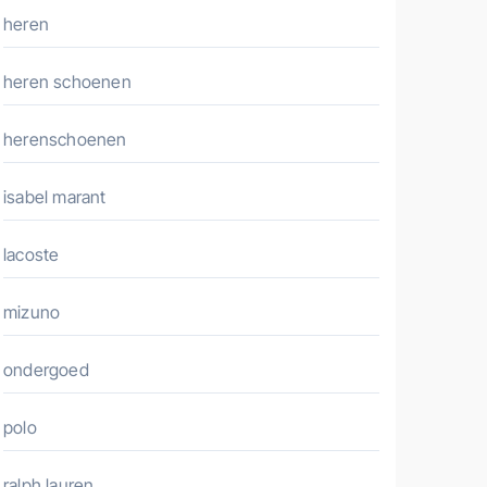
heren
heren schoenen
herenschoenen
isabel marant
lacoste
mizuno
ondergoed
polo
ralph lauren