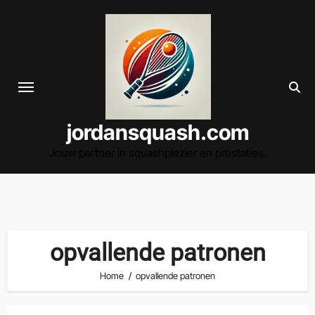
Spring
naar
de
inhoud
jordansquash.com
Jouw partner in squashplezier en prestaties.
opvallende patronen
Home
opvallende patronen