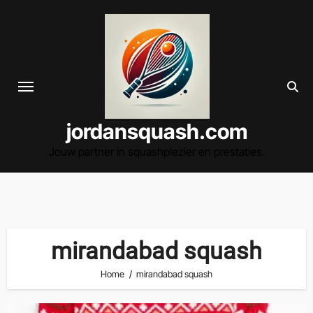
Spring
naar
de
inhoud
jordansquash.com
Jouw partner in squashplezier en prestaties.
mirandabad squash
Home
mirandabad squash