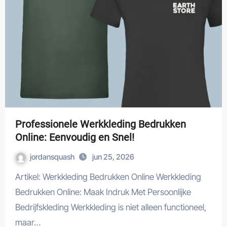
Professionele Werkkleding Bedrukken
Online: Eenvoudig en Snel!
jordansquash
jun 25, 2026
Artikel: Werkkleding Bedrukken Online Werkkleding
Bedrukken Online: Maak Indruk Met Persoonlijke
Bedrijfskleding Werkkleding is niet alleen functioneel,
maar…