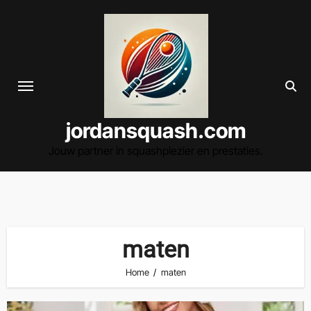
Spring
naar
de
inhoud
jordansquash.com
Jouw partner in squashplezier en prestaties.
maten
Home
maten