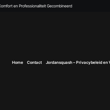
 Comfort en Professionaliteit Gecombineerd
n Brandvertragende Kleding
cte Overall Kopen voor Elke Gelegenheid
eding voor Dames
en Veiligheid in Stijl
 voor Stijlvolle en Functionele Outfits op de Werkvloer
Home
Contact
Jordansquash – Privacybeleid en
 Professionele Uitstraling op het Werk
opste Werkkleding in België
kope Werkkleding: Comfortabel en Duurzaam
omfortabele Werkkleding voor Professionals