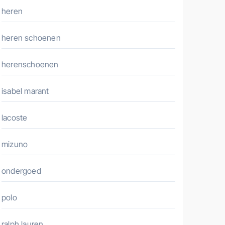
heren
heren schoenen
herenschoenen
isabel marant
lacoste
mizuno
ondergoed
polo
ralph lauren