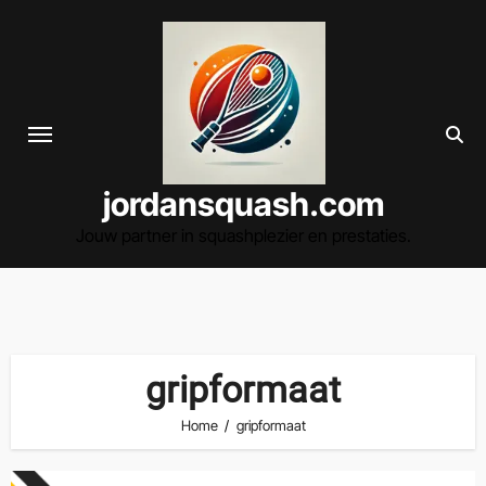
Spring
naar
de
inhoud
jordansquash.com
Jouw partner in squashplezier en prestaties.
gripformaat
Home
gripformaat