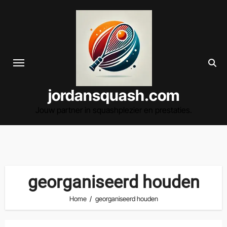
Spring
naar
de
inhoud
jordansquash.com
Jouw partner in squashplezier en prestaties.
georganiseerd houden
Home
georganiseerd houden