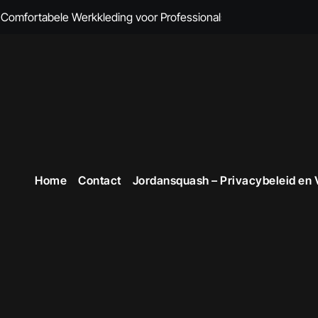
omfortabele Werkkleding voor Professionals
 Comfort en Professionaliteit Gecombineerd
n Brandvertragende Kleding
cte Overall Kopen voor Elke Gelegenheid
eding voor Dames
en Veiligheid in Stijl
Home
Contact
Jordansquash – Privacybeleid en
 voor Stijlvolle en Functionele Outfits op de Werkvloer
 Professionele Uitstraling op het Werk
opste Werkkleding in België
ttruien voor Dames!