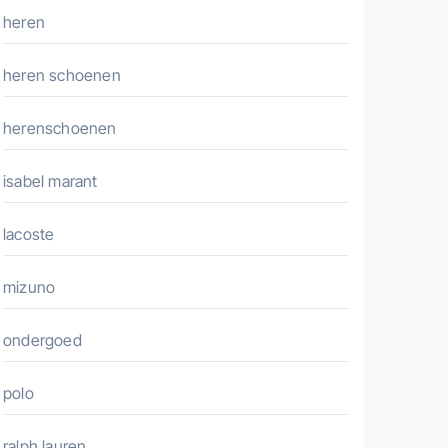
heren
heren schoenen
herenschoenen
isabel marant
lacoste
mizuno
ondergoed
polo
ralph lauren